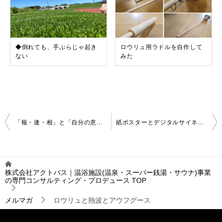
◆倒れても、手ぶらじゃ起き
ロウリュ用ラドルを自作して
ない
みた
投
「報・連・相」と「自分の意見」
紙ポスターとデジタルサイネージ
稿
ナ
ビ
ゲ
株式会社アクトパス｜温浴施設(温泉・スーパー銭湯・サウナ)事業
ー
の専門コンサルティング・プロデュース
TOP
シ
ョ
メルマガ
ロウリュと熱波とアウフグース
ン