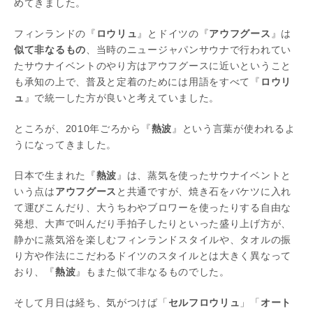
めてきました。
フィンランドの『
ロウリュ
』とドイツの『
アウフグース
』は
似て非なるもの
、当時のニュージャパンサウナで行われてい
たサウナイベントのやり方はアウフグースに近いということ
も承知の上で、普及と定着のためには用語をすべて『
ロウリ
ュ
』で統一した方が良いと考えていました。
ところが、2010年ごろから『
熱波
』という言葉が使われるよ
うになってきました。
日本で生まれた『
熱波
』は、蒸気を使ったサウナイベントと
いう点は
アウフグース
と共通ですが、焼き石をバケツに入れ
て運びこんだり、大うちわやブロワーを使ったりする自由な
発想、大声で叫んだり手拍子したりといった盛り上げ方が、
静かに蒸気浴を楽しむフィンランドスタイルや、タオルの振
り方や作法にこだわるドイツのスタイルとは大きく異なって
おり、『
熱波
』もまた似て非なるものでした。
そして月日は経ち、気がつけば「
セルフロウリュ
」「
オート