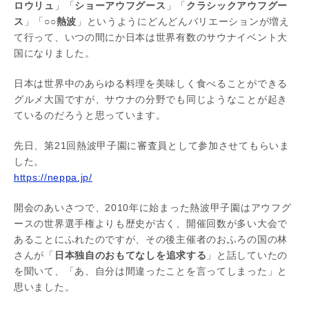
ロウリュ
」「
ショーアウフグース
」「
クラシックアウフグー
ス
」「
○○熱波
」というようにどんどんバリエーションが増え
て行って、いつの間にか日本は世界有数のサウナイベント大
国になりました。
日本は世界中のあらゆる料理を美味しく食べることができる
グルメ大国ですが、サウナの分野でも同じようなことが起き
ているのだろうと思っています。
先日、第21回熱波甲子園に審査員として参加させてもらいま
した。
https://neppa.jp/
開会のあいさつで、2010年に始まった熱波甲子園はアウフグ
ースの世界選手権よりも歴史が古く、開催回数が多い大会で
あることにふれたのですが、その後主催者のおふろの国の林
さんが「
日本独自のおもてなしを追求する
」と話していたの
を聞いて、「あ、自分は間違ったことを言ってしまった」と
思いました。