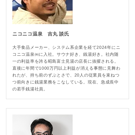
ニコニコ温泉 吉丸 談氏
大手食品メーカー、システム系企業を経て2024年にニ
コニコ温泉㈱に入社。サウナ好き、銭湯好き。社内随
一の利益率を誇る昭島富士見湯の店長に抜擢される。
直後に年間で1000万円以上利益が消える事態に見舞わ
れたが、持ち前のずぶとさで、20人の従業員を束ねつ
つ前向きに銭湯業務をこなしている。現在、急成長中
の若手銭湯社員。