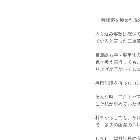
一時隆盛を極めた温
入り込み客数は確保で
ていると言った三重
当施設も年々客単価
色々考え実行しても
り上げが下がってし
専門知識を持ったコ
そんな時、アクトパ
こそ私が求めていた
料金からしても、そ
で、多少の認識のズ
しかし、望月社長の