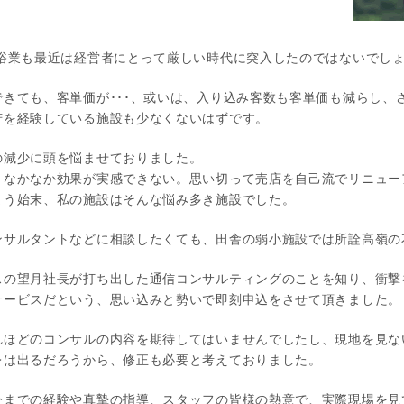
浴業も最近は経営者にとって厳しい時代に突入したのではないでし
きても、客単価が･･･、或いは、入り込み客数も客単価も減らし、
苦を経験している施設も少なくないはずです。
の減少に頭を悩ませておりました。
、なかなか効果が実感できない。思い切って売店を自己流でリニュー
まう始末、私の施設はそんな悩み多き施設でした。
ンサルタントなどに相談したくても、田舎の弱小施設では所詮高嶺の
スの望月社長が打ち出した通信コンサルティングのことを知り、衝撃
サービスだという、思い込みと勢いで即刻申込をさせて頂きました。
れほどのコンサルの内容を期待してはいませんでしたし、現地を見な
レは出るだろうから、修正も必要と考えておりました。
今までの経験や真摯の指導、スタッフの皆様の熱意で、実際現場を見