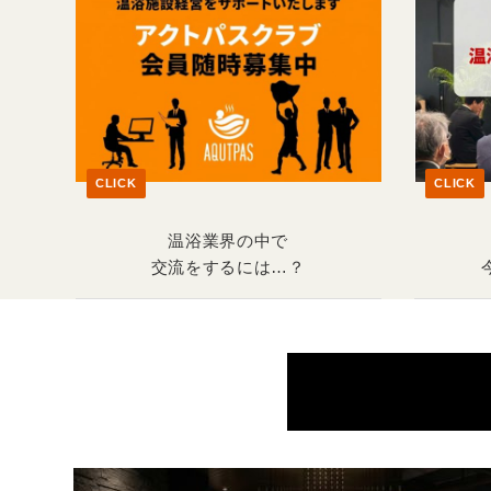
CLICK
CLICK
温浴業界の中で
交流をするには…？