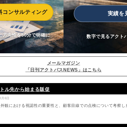
料コンサルティング
実績を
と方向性を50分で明確に
数字で見るアクト
メールマガジン
「日刊アクトパスNEWS」はこちら
トル先から始まる販促
年8月6日
舗外観における視認性の重要性と、顧客目線での点検について考察し