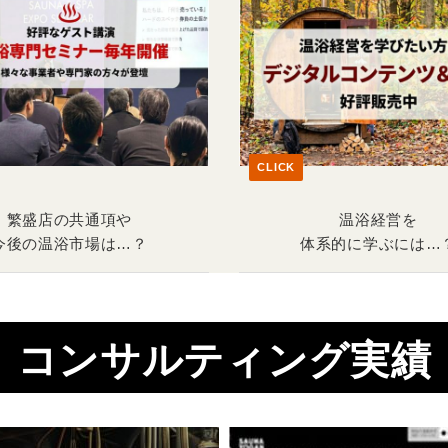
CLICK
繁盛店の共通項や
温浴経営を
今後の温浴市場は…？
体系的に学ぶには…
コンサルティング実績