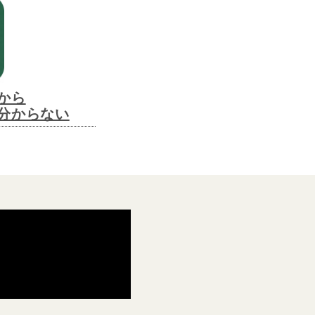
から
分からない