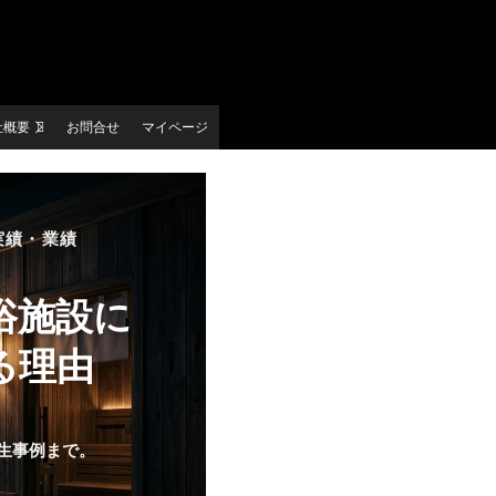
社概要
お問合せ
マイページ
実績・業績
浴施設に
る理由
生事例まで。