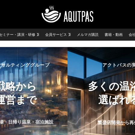
セミナー・講演・研修
会員サービス
メルマガ購読
書籍・動画
会
ンサルティンググループ
アクトパスの
戦略から
多くの温
運営まで
選ばれ
湯・日帰り温泉・宿泊施設
繁盛店開発から再