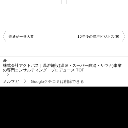
投
普通が一番大変
10年後の温浴ビジネス(9)
稿
ナ
ビ
ゲ
株式会社アクトパス｜温浴施設(温泉・スーパー銭湯・サウナ)事業
ー
の専門コンサルティング・プロデュース
TOP
シ
ョ
メルマガ
Googleクチコミは削除できる
ン