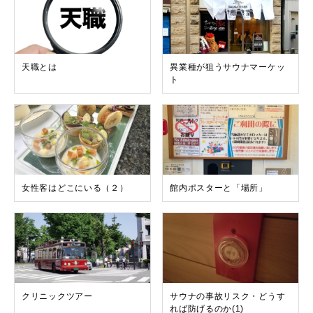
天職とは
異業種が狙うサウナマーケッ
ト
女性客はどこにいる（２）
館内ポスターと「場所」
クリニックツアー
サウナの事故リスク・どうす
れば防げるのか(1)