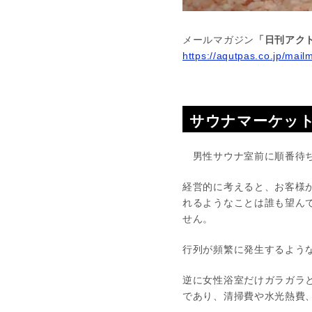
メールマガジン
「日刊アクト
https://aqutpas.co.jp/mail
サウナマーケット
男性サウナ室前に順番待ち
経営的に考えると、お客様
れるようなことは誰も望ん
せん。
行列が頻繁に発生するよう
逆に女性浴室だけガラガラ
であり、清掃費や水光熱費