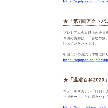
https://aqutpas.co.jp/ony
★「第7回アクトパ
プレミアム会員以上の会員様
今回の講師は、「喜助の湯
語っていただきます。
初回だけのお試し体験に限
https://aqutpas.co.jp/aqut
★「温浴百科2020
本メールマガジン「日刊アク
上でテーマごとに読みやす
https://t-mp.net/aqutpas/