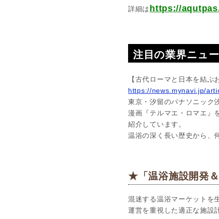
https://aqut
詳細は
注目の業界ニュ
【古代ローマと日本を結ぶ
https://news.mynavi.jp/ar
東京・汐留のパナソニック
漫画『テルマエ・ロマエ』
紹介しています。
温浴の深く長い歴史から、
★「温浴施設開発
混迷する温浴マーケットを
運営を重視した適正な施設