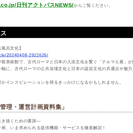
pas.co.jp/日刊アクトパスNEWS/
からご覧ください。
ース
お風呂文化】
ticle/20240408-2922626/
汐留美術館で、古代ローマと日本の入浴文化を繋ぐ「テルマエ展」が
を軸に、古代ローマの公共浴場文化と日本の温浴文化の共通点や魅力
何かインスピレーションを得るきっかけになるかもしれません。
＆管理・運営計画資料集」
生き抜くための要諦―
計画、いま求められる提供機能・サービスを徹底解説！