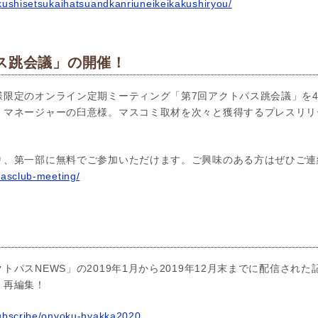
okushisetsukaihatsuandkanriuneikeikakushiryou/
ス跳会議」の開催！
限定のオンライン定期ミーティング「第7回アクトパス跳会議」を4
」マネージャーの臼意様。マスコミ取材を次々と獲得するプレスリリ
り、第一部に無料でご参加いただけます。ご興味のある方はぜひご連
pasclub-meeting/
」
トパスNEWS」の2019年1月から2019年12月末までに配信され
く再編集！
subscribe/onyoku-hyakka2020