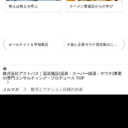
映えは映えを呼ぶ
ラーメン繁盛店からの学び
投
オールナイト＆早朝風呂
サ旅と企業サウナ部活動のこれから（2）
稿
ナ
ビ
ゲ
株式会社アクトパス｜温浴施設(温泉・スーパー銭湯・サウナ)事業
ー
の専門コンサルティング・プロデュース
TOP
シ
ョ
メルマガ
数字とアクション目標の共有
ン