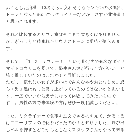
広々とした浴槽、10名くらい入れそうなキンキンの水風呂、
ドーンと並んだ86台のリクライナーなどが、さすが北海道！
と思わされます。
それと比較するとサウナ室はそこまで大きくはありません
が、ぎっしりと積まれたサウナストーンに期待が膨らみま
す。
そして、「1、2、サウナー！」という掛け声で有名なダイナ
マイトロウリュを受けて、塾生さん達が行った方がいい！と
強く推していたのはこれか！と理解しました。
ただし、慣れない女子が多いのでみんなややおとなしめ。恐
らく男子達はもっと盛り上がっているのではないかと思いま
す。一度でいいから男子になって体験してみたいもので
す…。男性の方で未体験の方はぜひ一度お試しください。
また、リクライナーで食事を注文できるのを見て、かるまる
はニコーリフレの進化系だったのか！と知りました。呼び出
しベルを押すとどこからともなくスタッフさんがやって来る