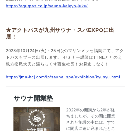
https://aqutpas.co.jp/sauna-kaigyo-juku/
★アクトパスが九州サウナ・スパEXPOに出
展！
2023年10月24日(火)・25日(水)マリンメッセ福岡にて、アク
トパスもブース出展します。 セミナー講師はTTNEととのえ
親方松尾大氏と湯らっくす西生社長！お見逃しなく！
https://jma-hcj.com/lp/sauna_spa/exhibition/kyusyu.html