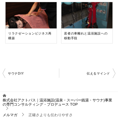
リラクゼーションビジネス再
若者の車離れと温浴施設への
構築
移動手段
投
サウナDIY
伝えるマインド
稿
ナ
ビ
ゲ
株式会社アクトパス｜温浴施設(温泉・スーパー銭湯・サウナ)事業
ー
の専門コンサルティング・プロデュース
TOP
シ
ョ
メルマガ
正確さよりも伝わりやすさ