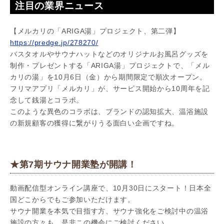
注目の業界ニュース
【メルカリの「ARIGA湯」プロジェクト、第二弾】
https://predge.jp/278270/
バスタオルやサウナハットなどのオリジナルお風呂グッズを
制作・プレゼントする「ARIGA湯」プロジェクトで、「メル
カリの湯」を10月6日（金）から期間限定で順次オープン。
フリマアプリ「メルカリ」が、サービス開始から10周年を記
念して銭湯とコラボ。
このような異色のコラボは、ブランドの認知拡大、温浴施設
の新規顧客の獲得に繋がりうる面白い企画ですね。
★第7期サウナ開業塾が開講！
動画配信型オンライン講座で、10月30日にスタート！日本全
国どこからでもご参加いただけます。
サウナ開業を本気で目指す方、サウナ強化をご検討中の温浴
施設の方々も、是非この機会にご検討ください。