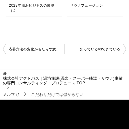
2023年温浴ビジネスの展望
サウナフュージョン
（２）
投
応募方法の変化がもたらす意外な効果
知っているvsできている
稿
ナ
ビ
ゲ
株式会社アクトパス｜温浴施設(温泉・スーパー銭湯・サウナ)事業
ー
の専門コンサルティング・プロデュース
TOP
シ
ョ
メルマガ
こだわりだけでは儲からない
ン