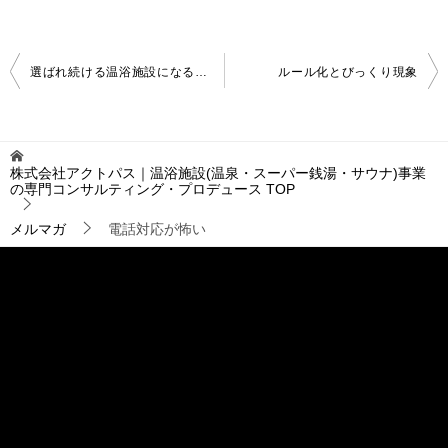
投
選ばれ続ける温浴施設になるために(2)
ルール化とびっくり現象
稿
ナ
ビ
ゲ
株式会社アクトパス｜温浴施設(温泉・スーパー銭湯・サウナ)事業
ー
の専門コンサルティング・プロデュース
TOP
シ
ョ
メルマガ
電話対応が怖い
ン