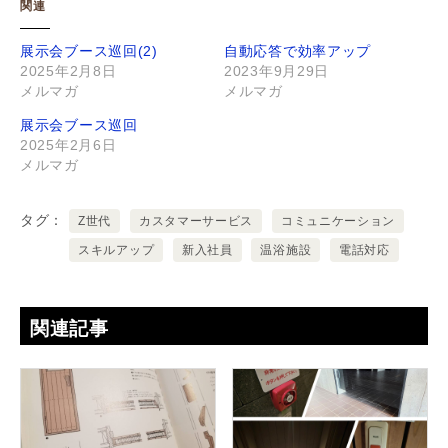
関連
展示会ブース巡回(2)
自動応答で効率アップ
2025年2月8日
2023年9月29日
メルマガ
メルマガ
展示会ブース巡回
2025年2月6日
メルマガ
タグ
Z世代
カスタマーサービス
コミュニケーション
スキルアップ
新入社員
温浴施設
電話対応
関連記事