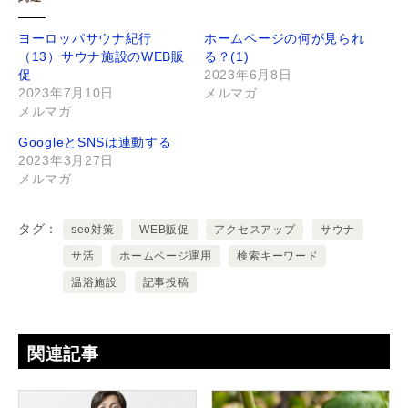
ヨーロッパサウナ紀行
ホームページの何が見られ
（13）サウナ施設のWEB販
る？(1)
促
2023年6月8日
2023年7月10日
メルマガ
メルマガ
GoogleとSNSは連動する
2023年3月27日
メルマガ
タグ
seo対策
WEB販促
アクセスアップ
サウナ
サ活
ホームページ運用
検索キーワード
温浴施設
記事投稿
関連記事