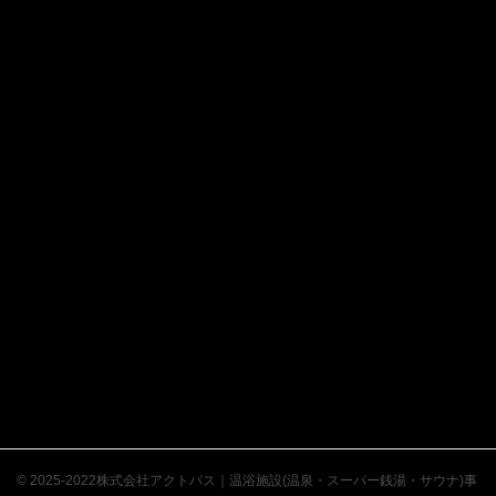
© 2025-2022株式会社アクトパス｜温浴施設(温泉・スーパー銭湯・サウナ)事