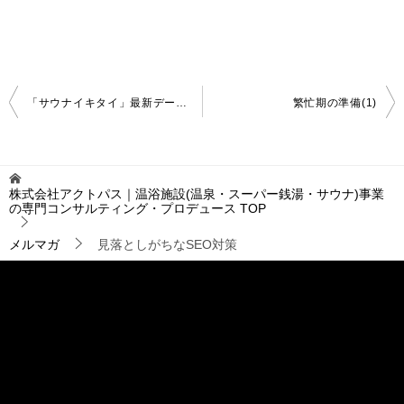
投
「サウナイキタイ」最新データと新機能（JAPANサウナ・スパEXPO講演録）
繁忙期の準備(1)
稿
ナ
ビ
ゲ
株式会社アクトパス｜温浴施設(温泉・スーパー銭湯・サウナ)事業
ー
の専門コンサルティング・プロデュース
TOP
シ
ョ
メルマガ
見落としがちなSEO対策
ン