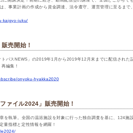
5日に開講決定！前期に続き、動画配信型の講座で、全国どこからで
では、事業計画の作成から資金調達、法令遵守、運営管理に至るまで
a-kaigyo-juku/
」販売開始！
トパスNEWS」の2019年1月から2019年12月末までに配信され
く再編集！
subscribe/onyoku-hyakka2020
ファイル2024」販売開始！
章を執筆。全国の温浴施設を対象に行った独自調査を基に、124施
新の定量指標と定性情報を網羅！
ile2024/