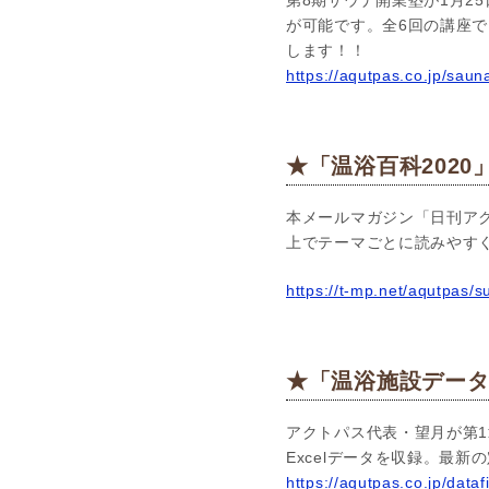
第8期サウナ開業塾が1月2
が可能です。全6回の講座
します！！
https://aqutpas.co.jp/saun
★「温浴百科2020
本メールマガジン「日刊アク
上でテーマごとに読みやす
h
ttps://t-mp.net/aqutpas/
★「温浴施設データ
アクトパス代表・望月が第1
Excelデータを収録。最
https://aqutpas.co.jp/dataf