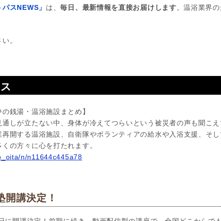
パスNEWS」
は、
毎日、最新情報を直接お届けします
。温浴業界の
さい。
ース
中の銭湯・温浴施設まとめ】
見通しが立たない中、身体が冷えてつらいという被災者の声も聞こえ
業再開する温浴施設、自衛隊やボランティアの給水や入浴支援、そし
多くの方々に心を打たれます。
ab_oita/n/n11644c445a78
塾開講決定！