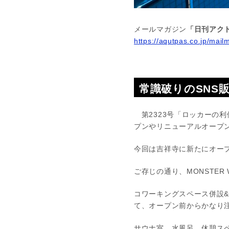
メールマガジン
「日刊アクト
https://aqutpas.co.jp/mail
常識破りのSNS
第2323号「ロッカーの利
プンやリニューアルオープ
今回は吉祥寺に新たにオープン
ご存じの通り、MONSTER 
コワーキングスペース併設&
て、オープン前からかなり
サウナ室、水風呂、休憩ス