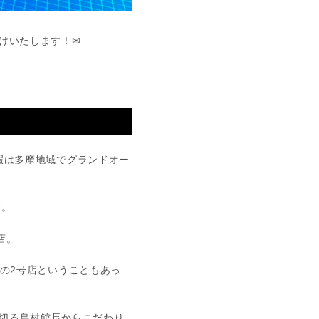
けいたします！✉
休暇は多摩地域でグランドオー
す。
店。
aの2号店ということもあっ
切る島村館長からこだわり