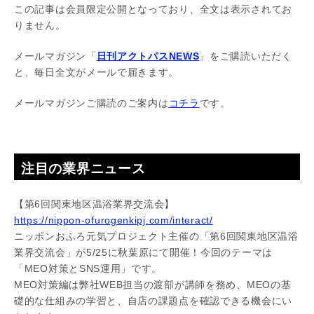
この記事は会員限定公開となっており、全文は表示されてお
りません。
メールマガジン「
日刊アクトパスNEWS
」をご購読いただく
と、毎日全文がメールで届きます。
メールマガジンご購読のご案内は
コチラ
です。
注目の業界ニュース
【第6回関東地区温浴業界交流会】
https://nippon-ofurogenkipj.com/interact/
ニッポンおふろ元気プロジェクト主催の「第6回関東地区温浴
業界交流会」が5/25に秋葉原にて開催！今回のテーマは
「MEO対策とSNS運用」です。
MEO対策編は弊社WEB担当の渡部が講師を務め、MEOの基
礎的な仕組みの学習と、自店の課題点を確認できる機会にい