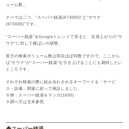
ューム数」
テーマは二つ、"スーパー銭湯(673000)"と"サウナ
(673000)"です。
"スーパー銭湯"をGoogleトレンドで見ると、右肩上がりの"サ
ウナ"に対して横ばいの状態。
双方の検索ボリューム数は現在ほぼ同数ですので、ここから
は"サウナ"が"スーパー銭湯"を引き上げることにも期待したい
ところです。
それぞれ検索の際に組み合わされるキーワードを「サービ
ス・設備」関連に絞って検証しました。
※例：スーパー銭湯＆マンガ(1600)
※調べ方は文末参照
◆スーパー銭湯