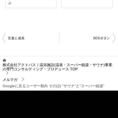
ぶ
投
言葉と成長
SOSボタン
稿
ナ
ビ
ゲ
株式会社アクトパス｜温浴施設(温泉・スーパー銭湯・サウナ)事業
ー
の専門コンサルティング・プロデュース
TOP
シ
ョ
メルマガ
ン
Googleに見るユーザー動向 その(2) “サウナ”と”スーパー銭湯”