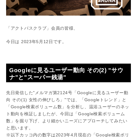
「アクトパスクラブ」会員の皆様、
今日は 2023年5月12日です。
Googleに見るユーザー動向 その(2) "サウ
ナ"と"スーパー銭湯"
先日発信した"メルマガ第2124号「Googleに見るユーザー動
向 その(1) 女性の伸びしろ」"では、「Googleトレンド」と
「Google検索ボリューム数」を分析し、温浴ユーザーのネッ
ト動向を検証しましたが、今回は「Google検索ボリューム
数」を掘り下げ、より細かいニーズにアプローチしてみたい
と思います。
※以下カッコ内の数字は2023年4月現在の「Google検索ボリ