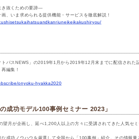
生き抜くための要諦―
計画、いま求められる提供機能・サービスを徹底解説！
okushisetsukaihatsuandkanriuneikeikakushiryou/
」
トパスNEWS」の2019年1月から2019年12月末までに配信され
く再編集！
subscribe/onyoku-hyakka2020
成功モデル100事例セミナー 2023」
の望月が企画し、延べ1,200人以上の方々に受講されてきた人気セミ
能な成功ノウハウを厳選して全国から「100事例」紹介。その情報量