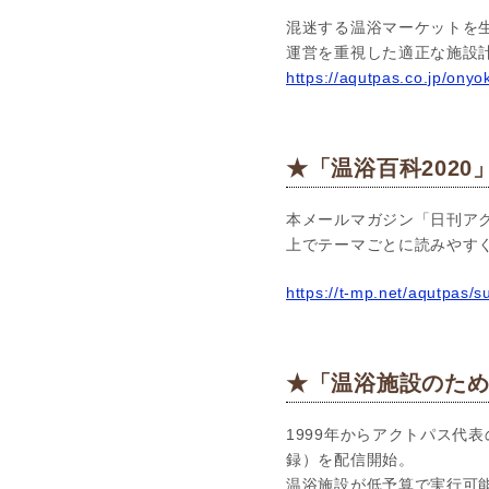
混迷する温浴マーケットを
運営を重視した適正な施設
https://aqutpas.co.jp/ony
★「温浴百科2020
本メールマガジン「日刊アク
上でテーマごとに読みやす
https://t-mp.net/aqutpas/
★「温浴施設のための
1999年からアクトパス代表
録）を配信開始。
温浴施設が低予算で実行可