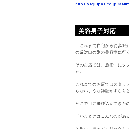
https://aqutpas.co.jp/mail
美容男子対応
これまで自宅から徒歩1分
の反対口の別の美容室に行
そのお店では、施術中にタ
た。
これまでのお店ではスタッ
らないような雑誌がずらり
そこで目に飛び込んできた
「いまどきはこんなのがあ
と思い、思わずクリックし