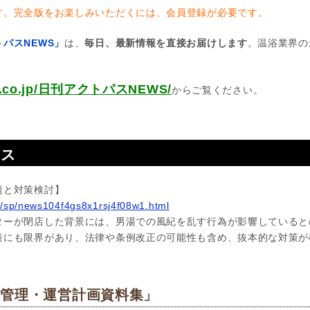
す。完全版をお楽しみいただくには、会員登録が必要です。
パスNEWS」
は、
毎日、最新情報を直接お届けします
。温浴業界の
pas.co.jp/日刊アクトパスNEWS/
からご覧ください。
ース
題と対策検討】
n/sp/news104f4gs8x1rsj4f08w1.html
ターが閉店した背景には、男湯での風紀を乱す行為が影響していると
策にも限界があり、法律や条例改正の可能性も含め、抜本的な対策が
＆管理・運営計画資料集」