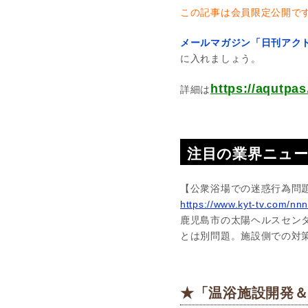
この記事は会員限定公開で
メールマガジン「日刊アクト
に入れましょう。
https://aqut
詳細は
注目の業界ニュ
【公衆浴場での迷惑行為問
https://www.kyt-tv.com/nn
鹿児島市の太陽ヘルスセン
とは別問題。施設側での対
★「温浴施設開発