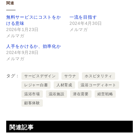
関連
無料サービスにコストをか
一流を目指す
ける意味
2024年4月30日
2026年1月23日
メルマガ
メルマガ
人手をかけるか、効率化か
2024年9月28日
メルマガ
タグ
サービスデザイン
サウナ
ホスピタリティ
レジャー白書
人材育成
温浴コーディネート
温浴市場
温浴施設
潜在需要
経営戦略
顧客体験
関連記事