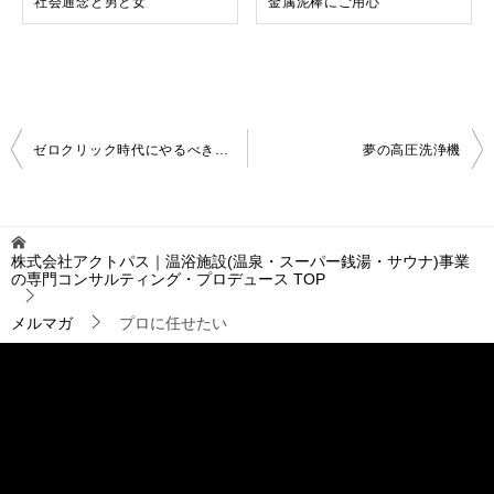
社会通念と男と女
金属泥棒にご用心
投
ゼロクリック時代にやるべきこと～その4：MEO対策
夢の高圧洗浄機
稿
ナ
ビ
ゲ
株式会社アクトパス｜温浴施設(温泉・スーパー銭湯・サウナ)事業
ー
の専門コンサルティング・プロデュース
TOP
シ
ョ
メルマガ
プロに任せたい
ン