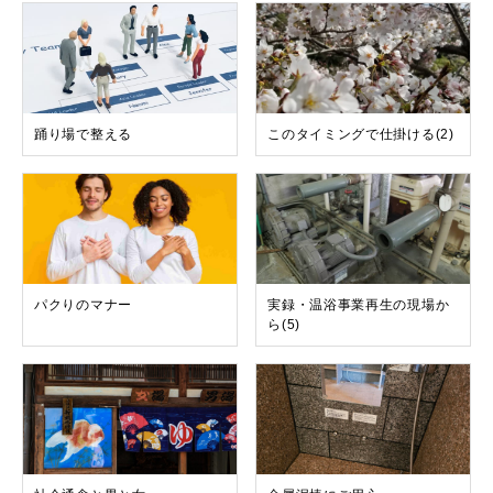
踊り場で整える
このタイミングで仕掛ける(2)
パクりのマナー
実録・温浴事業再生の現場か
ら(5)