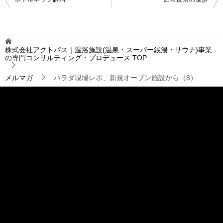
稿
ナ
ビ
ゲ
株式会社アクトパス｜温浴施設(温泉・スーパー銭湯・サウナ)事業
ー
の専門コンサルティング・プロデュース
TOP
シ
ョ
メルマガ
ハラダ現場レポ、新規オープン施設から（8）
ン