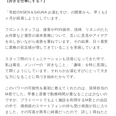
【好きを仕事にする？】
「常総ONSEN＆SAUNA お湯むすび」の開業から、早くも2
ヶ月が経過しようとしています。
フロントスタッフは、接客やPOS操作、清掃、リネンのたた
み作業など運営の基本業務について、互いに意見やアイデア
を出し合いながら改善を重ねています。その結果、日々着実
に業務の安定感が増してきていることを実感しています。
スタッフ間のコミュニケーションも活発になってきた中で、
私は最近、メンバーの「好きなこと」「趣味」を特に意識し
て聞くようにしています。それらがお湯むすびにとって大き
な力になることに気づき始めたからです。
このパワーの可能性を最初に教えてくれたのは、清掃担当の
M君でした。早番と遅番で勤務時間が重なることは少ないの
ですが、プライベートでもよく施設を利用するM君との会話
の中で、偶然彼のスマートフォンの待ち受け画面が目に入り
ました。その写真が異常に綺麗だったので、詳しく尋ねたと