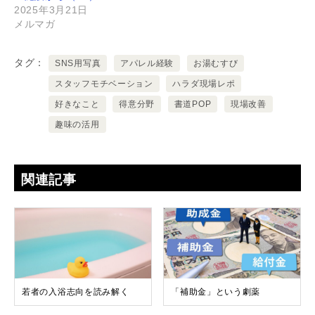
2025年3月21日
メルマガ
タグ
SNS用写真
アパレル経験
お湯むすび
スタッフモチベーション
ハラダ現場レポ
好きなこと
得意分野
書道POP
現場改善
趣味の活用
関連記事
若者の入浴志向を読み解く
「補助金」という劇薬