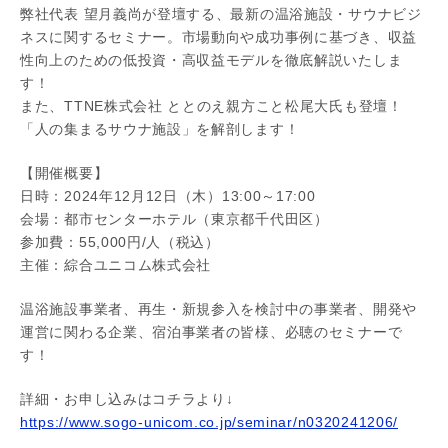
弊社代表 望月義尚が登壇する、最新の温浴施設・サウナビジ
ネスに関するセミナー。市場動向や成功事例に基づき、収益
性向上のための低投資・高収益モデルを徹底解説いたしま
す！
また、TTNE株式会社 ととのえ親方こと松尾大氏も登壇！
「人の集まるサウナ施設」を解剖します！
【開催概要】
日時：2024年12月12日（木）13:00～17:00
会場：都市センターホテル（東京都千代田区）
参加費：55,000円/人（税込）
主催：綜合ユニコム株式会社
温浴施設事業者、再生・新規参入を検討中の事業者、開発や
運営に関わる企業、宿泊事業者の皆様、必聴のセミナーで
す！
詳細・お申し込みはコチラより↓
https://www.sogo-unicom.co.jp/seminar/n0320241206/