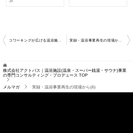
力
投
コワーキングが広げる温浴施設の可能性
実録・温浴事業再生の現場から(7)
稿
ナ
ビ
ゲ
株式会社アクトパス｜温浴施設(温泉・スーパー銭湯・サウナ)事業
ー
の専門コンサルティング・プロデュース
TOP
シ
ョ
メルマガ
実録・温浴事業再生の現場から(6)
ン