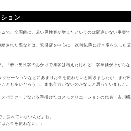
ーション
ームで、全国的に、若い男性客が増えたというのは間違いない事実で
短縮された際などは、繁盛店を中心に、20時以降に行き場を失った
が、「若い男性客のおかげで集客は増えたけれど、客単価が上がらな
リラクゼーションなどにあまりお金を使わないと聞きましたが、まだ
いことも多いだろうし、まあ仕方がないのかな…と思っていました。
、スパラクーアなどを手掛けたコスモクリエーションの代表・吉川昭
。
で、疲れていないんだよね。
はお金を使わない。」