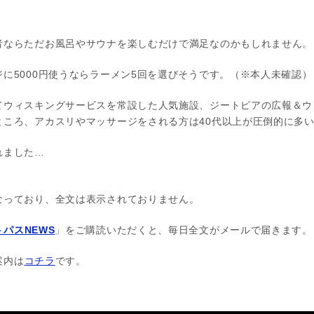
者ならただお風呂やサウナを楽しむだけで満足なのかもしれません。
に5000円使うならラーメン5回を選びそうです。（※本人未確認）
てウィスキングサービスを常設した人気施設、ジートピアの広報＆ウ
ところ、アカスリやマッサージをされる方は40代以上が圧倒的に多
れました…
なっており、全文は表示されておりません。
パスNEWS
」をご購読いただくと、毎日全文がメールで届きます。
案内は
コチラ
です。