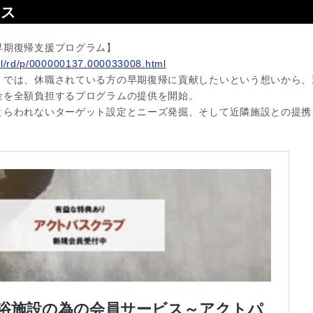
ース
早期復帰支援プログラム】
tml/rd/p/000000137.000033008.html
」では、休職されている方の早期復帰に貢献したいという想いから、
金を全額負担するプログラムの提供を開始。
とらわれないターゲット設定とニーズ発掘、そして近隣施設との提携