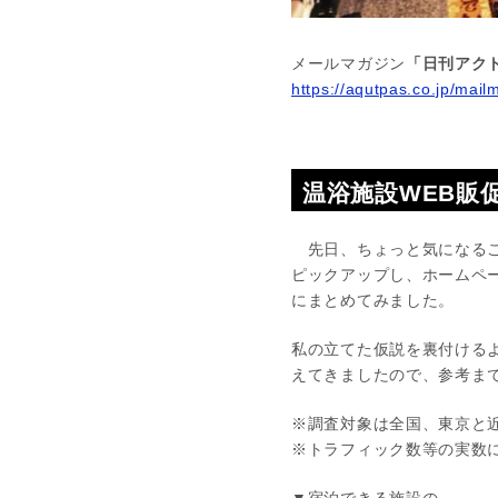
メールマガジン
「日刊アクト
https://aqutpas.co.jp/mail
温浴施設WEB販促
先日、ちょっと気になるこ
ピックアップし、ホームペー
にまとめてみました。
私の立てた仮説を裏付ける
えてきましたので、参考ま
※調査対象は全国、東京と
※トラフィック数等の実数