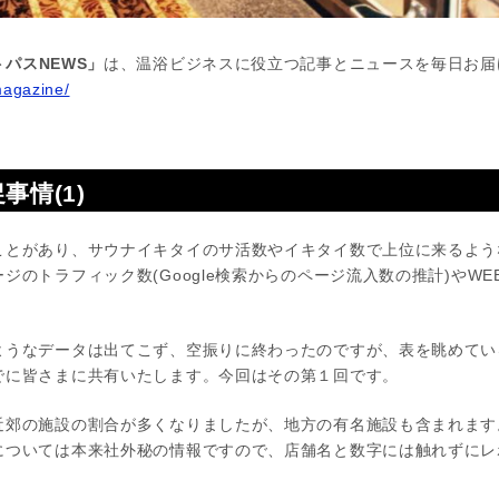
パスNEWS」
は、温浴ビジネスに役立つ記事とニュースを毎日お届
magazine/
事情(1)
とがあり、サウナイキタイのサ活数やイキタイ数で上位に来るよう
ジのトラフィック数(Google検索からのページ流入数の推計)やW
ようなデータは出てこず、空振りに終わったのですが、表を眺めてい
でに皆さまに共有いたします。今回はその第１回です。
近郊の施設の割合が多くなりましたが、地方の有名施設も含まれます
については本来社外秘の情報ですので、店舗名と数字には触れずにレ