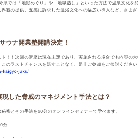
大分県では「地獄めぐり」や「地獄蒸し」といった方法で温泉文化を
世界観の提供、五感に訴求した温浴文化への幅広い導入など、さまざ
期サウナ開業塾開講決定！
スト！！次回の講座は現在未定であり、実施される場合でも内容の大
。このラストチャンスを逃すことなく、是非ご参加をご検討ください
a-kaigyo-juku/
を実現した脅威のマネジメント手法とは？
の秘密とその手法を90分のオンラインセミナーで学べます。
30分