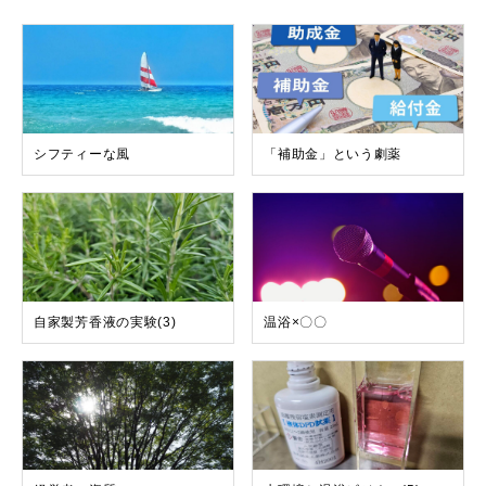
シフティーな風
「補助金」という劇薬
自家製芳香液の実験(3)
温浴×〇〇