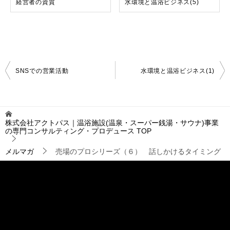
経営者の資質
水環境と温浴ビジネス(5)
投
SNSでの営業活動
水環境と温浴ビジネス(1)
稿
ナ
ビ
ゲ
株式会社アクトパス｜温浴施設(温泉・スーパー銭湯・サウナ)事業
ー
の専門コンサルティング・プロデュース
TOP
シ
ョ
メルマガ
売場のプロシリーズ（６） 話しかけるタイミング
ン