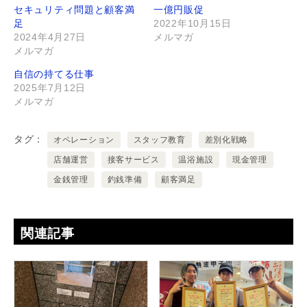
セキュリティ問題と顧客満
一億円販促
足
2022年10月15日
2024年4月27日
メルマガ
メルマガ
自信の持てる仕事
2025年7月12日
メルマガ
タグ
オペレーション
スタッフ教育
差別化戦略
店舗運営
接客サービス
温浴施設
現金管理
金銭管理
釣銭準備
顧客満足
関連記事