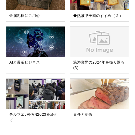
金属泥棒にご用心
◆熱波甲子園のすすめ（２）
AIと温浴ビジネス
温浴業界の2024年を振り返る
(3)
テルマエJAPAN2023を終え
責任と覚悟
て