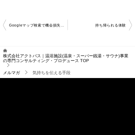
投
Googleマップ検索で機会損失？サブカテゴリ設定の重要性
持ち帰られる体験
稿
ナ
ビ
ゲ
株式会社アクトパス｜温浴施設(温泉・スーパー銭湯・サウナ)事業
ー
の専門コンサルティング・プロデュース
TOP
シ
ョ
メルマガ
気持ちを伝える手段
ン