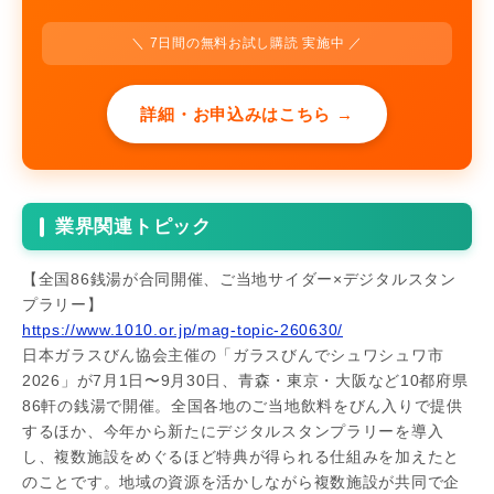
＼ 7日間の無料お試し購読 実施中 ／
詳細・お申込みはこちら →
業界関連トピック
【全国86銭湯が合同開催、ご当地サイダー×デジタルスタン
プラリー】
https://www.1010.or.jp/mag-topic-260630/
日本ガラスびん協会主催の「ガラスびんでシュワシュワ市
2026」が7月1日〜9月30日、青森・東京・大阪など10都府県
86軒の銭湯で開催。全国各地のご当地飲料をびん入りで提供
するほか、今年から新たにデジタルスタンプラリーを導入
し、複数施設をめぐるほど特典が得られる仕組みを加えたと
のことです。地域の資源を活かしながら複数施設が共同で企