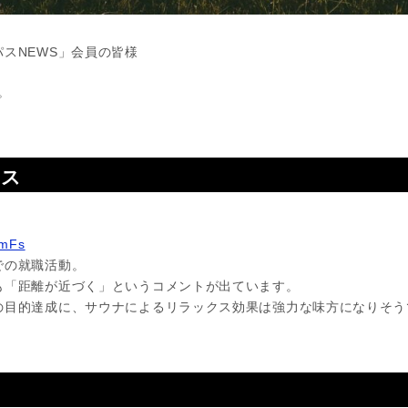
スNEWS」会員の皆様
す。
ース
】
DmFs
での就職活動。
も「距離が近づく」というコメントが出ています。
の目的達成に、サウナによるリラックス効果は強力な味方になりそう