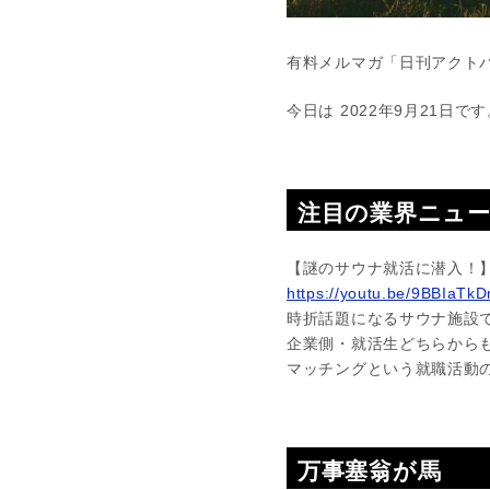
有料メルマガ「日刊アクトパ
今日は 2022年9月21日で
注目の業界ニュ
【謎のサウナ就活に潜入！
https://youtu.be/9BBIaTk
時折話題になるサウナ施設
企業側・就活生どちらから
マッチングという就職活動
万事塞翁が馬