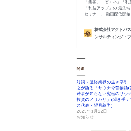
関連
対談～温浴業界の生き字引
之が語る「サウナ今昔物語(第
若者が知らない究極のサウ
投資のメリハリ」(聞き手：
ス代表・望月義尚)
2023年1月12日
お知らせ