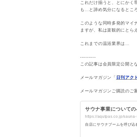
これだけ揃うと、とにかく
も…と諦め気分になるとこ
このような同時多発的マイ
ますが、私は楽観的にとら
これまでの温浴業界は…
---------
この記事は会員限定公開と
メールマガジン「
日刊アクト
メールマガジンご購読のご
サウナ事業についての
https://aqutpas.co.jp/sauna
自店にサウナブームを呼び込むため