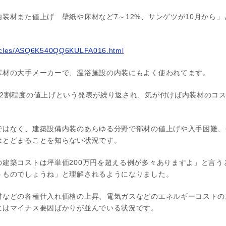
装材また値上げ 壁紙や床材など7～12%、サンゲツが10月から」
。
rticles/ASQ6K540QQ6KULFA016.html
床材の大手メーカーで、温浴施設の内装にもよく使われてます。
～2割程度の値上げという発表が繰り返され、気が付けば内装材のコス
ではなく、建築設備内装のあらゆる分野で部材の値上げや入手困難、
はとどまることを知らない状況です。
の建築コストは坪単価200万円を超える例が多々ありますよ」と言う
うものでしょうね」と理解されるようになりました。
材などの各種仕入れ価格の上昇、電気ガスなどのエネルギーコストの
にはマイナス要因ばかりが並んでいる状況です。