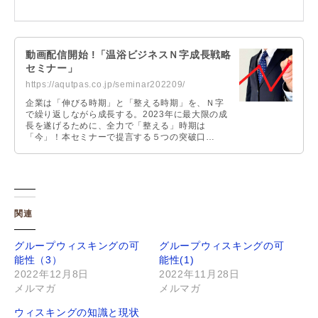
動画配信開始 !「温浴ビジネスＮ字成長戦略
セミナー」
https://aqutpas.co.jp/seminar202209/
企業は「伸びる時期」と「整える時期」を、Ｎ字
で繰り返しながら成長する。2023年に最大限の成
長を遂げるために、全力で「整える」時期は
「今」！本セミナーで提言する５つの突破口
→「どうなる？サウナブームの次のステージ」
「多様化する利用者の価値観にどう対応するの
か」「あらゆるコスト上昇で全国的に値上げ不可
避！」「光熱費請求が2倍に!?省エネの常識が変わ
った！」「WEB販促、まずはココだけおさえよ
う！」
関連
グループウィスキングの可
グループウィスキングの可
能性（3）
能性(1)
2022年12月8日
2022年11月28日
メルマガ
メルマガ
ウィスキングの知識と現状