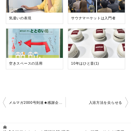
気遣いの表現
サウナマーケットは入門者
空きスペースの活用
10年はひと昔(1)
投
メルマガ2000号到達★感謝企画・プレゼントキャンペーン実施します
入浴方法を尖らせる
稿
ナ
ビ
ゲ