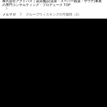
株式会社アクトパス｜温浴施設(温泉・スーパー銭湯・サウナ)事業
ー
の専門コンサルティング・プロデュース
TOP
シ
ョ
メルマガ
グループウィスキングの可能性（2）
ン