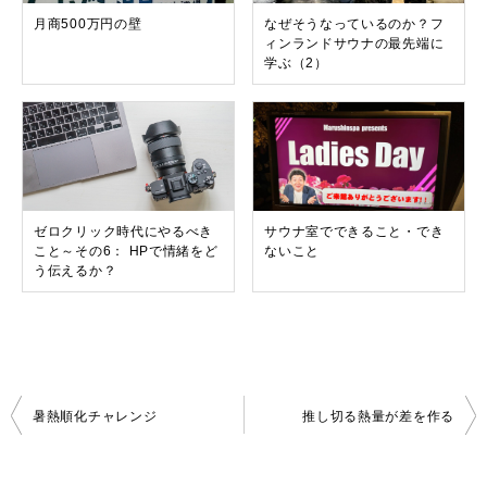
月商500万円の壁
なぜそうなっているのか？フ
ィンランドサウナの最先端に
学ぶ（2）
ゼロクリック時代にやるべき
サウナ室でできること・でき
こと～その6： HPで情緒をど
ないこと
う伝えるか？
投
暑熱順化チャレンジ
推し切る熱量が差を作る
稿
ナ
ビ