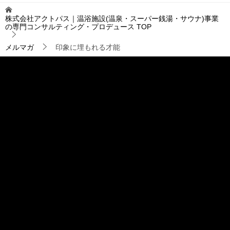
ゲ
株式会社アクトパス｜温浴施設(温泉・スーパー銭湯・サウナ)事業
ー
の専門コンサルティング・プロデュース
TOP
シ
ョ
メルマガ
印象に埋もれる才能
ン