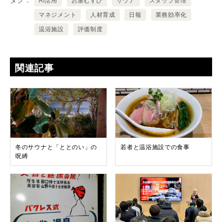
タグ
AI活用
お湯むすび
サウナ
スタッフ管理
マネジメント
人材育成
日報
業務効率化
温浴施設
評価制度
関連記事
冬のサウナと「ととのい」の
若者と温浴施設での食事
呪縛