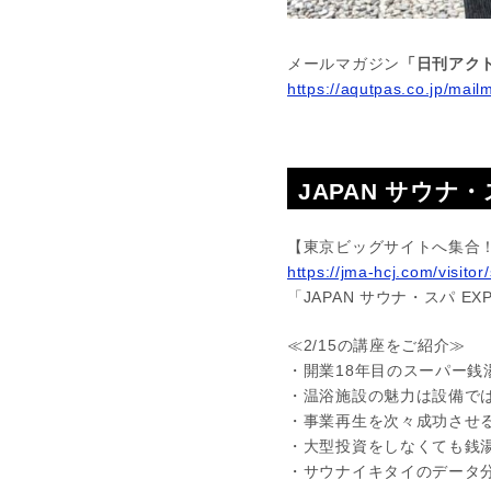
メールマガジン
「日刊アクト
https://aqutpas.co.jp/mail
JAPAN サウナ・
【東京ビッグサイトへ集合
https://jma-hcj.com/visitor
「JAPAN サウナ・スパ EXP
≪2/15の講座をご紹介≫
・開業18年目のスーパー
・温浴施設の魅力は設備で
・事業再生を次々成功させ
・大型投資をしなくても銭
・サウナイキタイのデータ