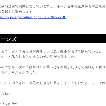
に事前登録で満席となっていますが、キャンセルの空席待ちや立ち見
前登録をお勧めします。
m/hcj/jp/registration.php?_fsi=Chzv7zUE
ターンズ
ガで、安くても自分が美味しいと思う紅茶を淹れて飲んでいると、
い」と𠮟られるという女の子の話がありました。
いのですが、女の子はセロリの葉っぱを料理したりして美味しく食べ
と言う、そんな話でした。
ージリンの空き箱に自分が好きな紅茶をしまっておいたところ、それ
うわね」
いた女の子が