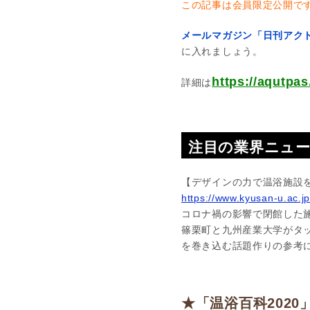
この記事は会員限定公開で
メールマガジン「日刊アクト
に入れましょう。
https://aqut
詳細は
注目の業界ニュ
【デザインの力で温浴施設
https://www.kyusan-u.ac.j
コロナ禍の影響で閉館した
篠栗町と九州産業大学がタ
を巻き込む話題作りの参考
★「温浴百科2020