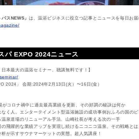
パスNEWS」
は、温浴ビジネスに役立つ記事とニュースを毎日お届
magazine/
スパ EXPO 2024ニュース
！日本最大の温浴セミナー、聴講無料です！】
/seminar/
O 2024」 会期:2024年2月13日(火）〜16日(金）
銭湯がコロナ禍中に過去最高業績を更新、その好調の秘訣は何か
はなく人。エンターテイメント型温浴施設の成功事例おふろの国のビ
る温泉道場のリニューアル手法、山崎社長が考える次の一手
湯の飛躍的な業績アップを実現し続けるニコニコ温泉、その戦略とは
分析が示すサウナマーケットの実態。超人気講座！