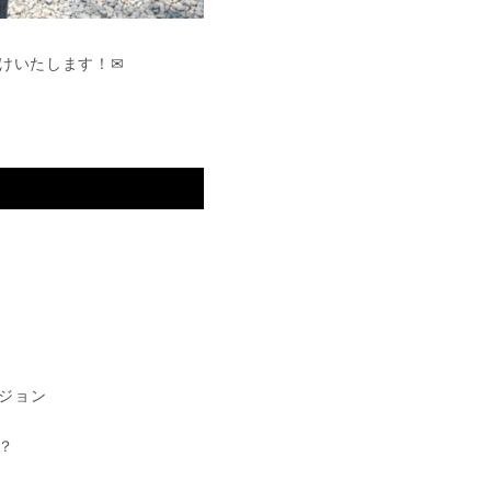
けいたします！✉
ジョン
？