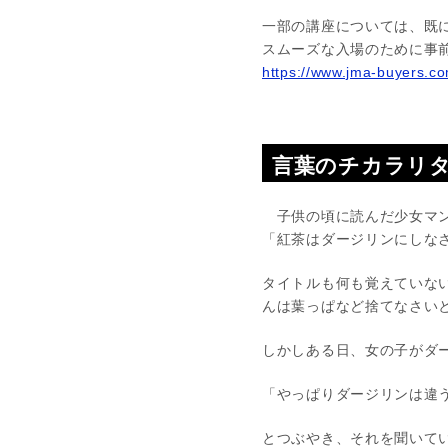
一部の講座については、既
スムーズな入場のために事
https://www.jma-buyers.co
言葉のチカラリ
子供の頃に読んだ少女マン
「紅茶はダージリンにしなさ
タイトルも何も覚えていな
んは葉っぱなど捨てなさい
しかしある日、女の子がダ
「やっぱりダージリンは違
とつぶやき、それを聞いて