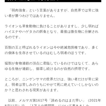
「弱肉強食」という言葉がありますが、自然界では常に強
い者が勝つわけではありません。
ライオンも草食動物に負けることがありますし、少し弱れば
ハイエナやハゲタカの餌食となり、最後は微生物に分解され
るのです。
百獣の王と呼ばれるライオンは今や絶滅危惧種であり、多く
の個体を生存させているのはむしろ弱者のほうです。
猛獣が食物連鎖の頂点に君臨しているわけではなくて、あら
ゆる生物が連鎖し、循環し続けるのが自然の摂理です。
ところが、ニンゲンサマの世界だけは、強い者だけが常に栄
え、弱者は苦しみのうちにやがて死に絶えていくしかないの
か？と思わされる現実があります。
以前、メルマガ第1617号「諦めるのはまだ早い」（2021年
8月11日）で、「1万人の壁問題」について書きました。