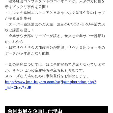
・温浴経営コンサルタントのパイオニアが、未来の方向性を
示すビックリ事例を公開！
・サウナ先進国エストニアと日本をつなぐ先進企業のトップ
が語る最新事例
・スーパー銭湯運営の楽久屋、注目のCOCOFURO事業の現
状と課題を語る！
・企業サウナ部のリーダーが語る、サ旅と企業サウナ部活動
のこれから
・日本サウナ学会の加藤医師が開発、サウナ専用ウォッチの
データが示す新たな可能性
一部の講座については、既に事前登録で満席となっています
が、キャンセルの空席待ちや立ち見も可能です。
スムーズな入場のために事前登録をお勧めします。
https://www.jma-buyers.com/hcj/jp/registration.php?
_fsi=Chzv7zUE
合同出展を企画した理由