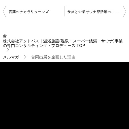
投
言葉のチカラリターンズ
サ旅と企業サウナ部活動のこれから（1）
稿
ナ
ビ
ゲ
株式会社アクトパス｜温浴施設(温泉・スーパー銭湯・サウナ)事業
ー
の専門コンサルティング・プロデュース
TOP
シ
ョ
メルマガ
合同出展を企画した理由
ン