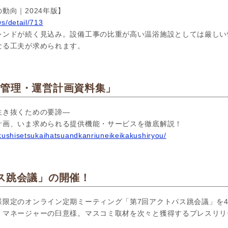
動向｜2024年版】
s/detail/713
レンドが続く見込み。設備工事の比重が高い温浴施設としては厳しい
なる工夫が求められます。
＆管理・運営計画資料集」
生き抜くための要諦―
計画、いま求められる提供機能・サービスを徹底解説！
okushisetsukaihatsuandkanriuneikeikakushiryou/
ス跳会議」の開催！
限定のオンライン定期ミーティング「第7回アクトパス跳会議」を4
」マネージャーの臼意様。マスコミ取材を次々と獲得するプレスリリ