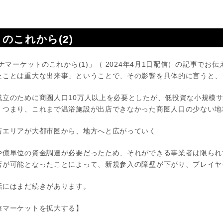
のこれから(2)
ナマーケットのこれから(1)」（ 2024年4月1日配信）の記事でお
たことは重大な出来事」ということで、その影響を具体的に言うと、
成立のために商圏人口10万人以上を必要としたが、低投資な小規模
。つまり、これまで温浴施設が出店できなかった商圏人口の少ない地
店エリアが大都市圏から、地方へと広がっていく
や億単位の資金調達が必要だったため、それができる事業者は限られ
店が可能となったことによって、新規参入の障壁が下がり、プレイヤ
話にはまだ続きがあります。
旅マーケットを拡大する】