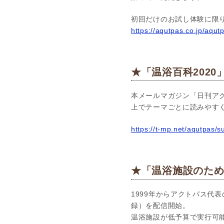
初回だけのお試し体験に限
https://aqutpas.co.jp/aqut
★「温浴百科2020
本メールマガジン「日刊アク
上でテーマごとに読みやす
https://t-mp.net/aqutpas/
★「温浴施設のための
1999年からアクトパス代表
録）を配信開始。
温浴施設が低予算で実行可