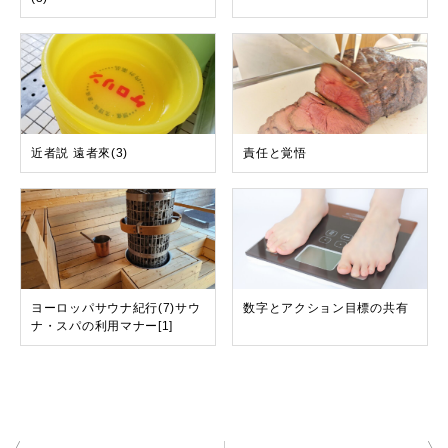
近者説 遠者來(3)
責任と覚悟
ヨーロッパサウナ紀行(7)サウ
数字とアクション目標の共有
ナ・スパの利用マナー[1]