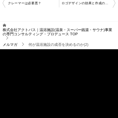
投
クレーマーは必要悪？
ロゴデザインの効果と作成のポイント
稿
ナ
ビ
ゲ
株式会社アクトパス｜温浴施設(温泉・スーパー銭湯・サウナ)事業
ー
の専門コンサルティング・プロデュース
TOP
シ
ョ
メルマガ
何が温浴施設の成否を決めるのか(2)
ン