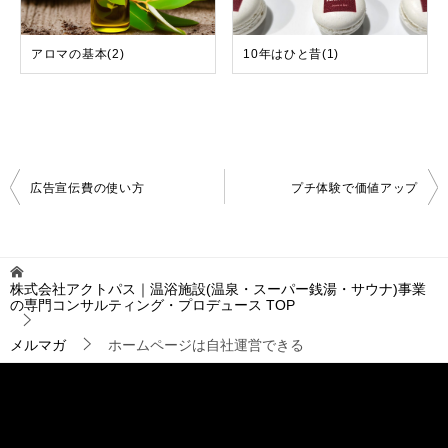
アロマの基本(2)
10年はひと昔(1)
投
広告宣伝費の使い方
プチ体験で価値アップ
稿
ナ
ビ
ゲ
株式会社アクトパス｜温浴施設(温泉・スーパー銭湯・サウナ)事業
ー
の専門コンサルティング・プロデュース
TOP
シ
ョ
メルマガ
ホームページは自社運営できる
ン