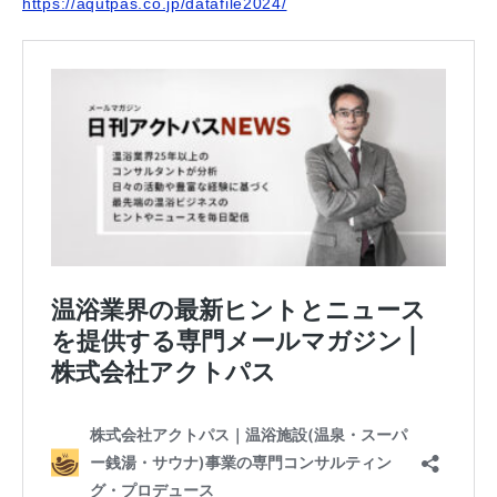
https://aqutpas.co.jp/datafile2024/