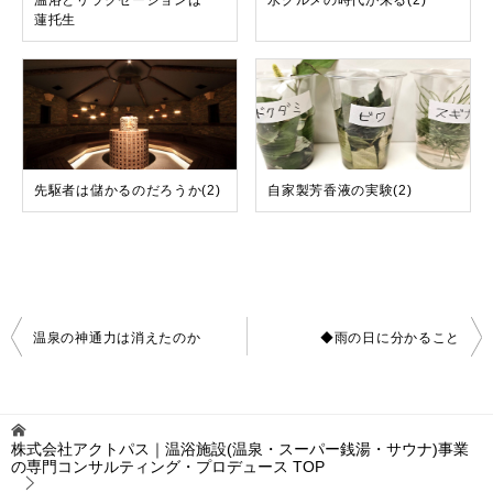
温浴とリラクゼーションは一
水グルメの時代が来る(2)
蓮托生
先駆者は儲かるのだろうか(2)
自家製芳香液の実験(2)
投
温泉の神通力は消えたのか
◆雨の日に分かること
稿
ナ
ビ
ゲ
株式会社アクトパス｜温浴施設(温泉・スーパー銭湯・サウナ)事業
ー
の専門コンサルティング・プロデュース
TOP
シ