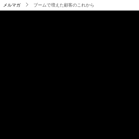
ョ
メルマガ
ブームで増えた顧客のこれから
ン