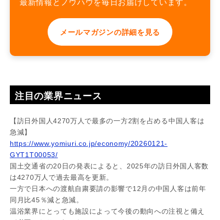
最新情報とノウハウを毎日お届けしています。
メールマガジンの詳細を見る
注目の業界ニュース
【訪日外国人4270万人で最多の一方2割を占める中国人客は
急減】
https://www.yomiuri.co.jp/economy/20260121-
GYT1T00053/
国土交通省の20日の発表によると、2025年の訪日外国人客数
は4270万人で過去最高を更新。
一方で日本への渡航自粛要請の影響で12月の中国人客は前年
同月比45％減と急減。
温浴業界にとっても施設によって今後の動向への注視と備え