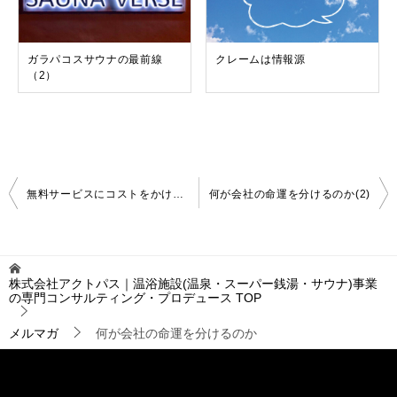
ガラパコスサウナの最前線
クレームは情報源
（2）
投
無料サービスにコストをかける意味
何が会社の命運を分けるのか(2)
稿
ナ
ビ
ゲ
株式会社アクトパス｜温浴施設(温泉・スーパー銭湯・サウナ)事業
ー
の専門コンサルティング・プロデュース
TOP
シ
ョ
メルマガ
何が会社の命運を分けるのか
ン