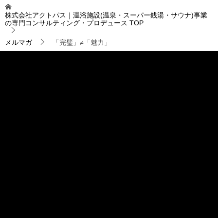
ゲ
株式会社アクトパス｜温浴施設(温泉・スーパー銭湯・サウナ)事業
ー
の専門コンサルティング・プロデュース
TOP
シ
ョ
メルマガ
「完璧」≠「魅力」
ン