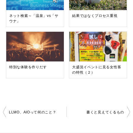
ネット検索～「温泉」vs「サ
結果ではなくプロセス重視
ウナ」
特別な体験を作りだす
大盛況イベントに見る女性客
の特性（２）
投
LLMO、AIOって何のこと？
書くと見えてくるもの
稿
ナ
ビ