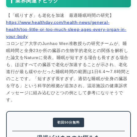
業界関連トピック
【「眠りすぎ」も老化を加速 最適睡眠時間の研究】
https://www.healthday.com/health-news/general-
health/too-little-or-too-much-sleep-ages-every-organ-in-
your-body
コロンビア大学のJunhao Wen准教授らの研究チームが、睡
眠時間と全身23か所の臓器の生物学的老化との関係を解析し
た論文をNatureに発表。睡眠が短すぎる場合も長すぎる場合
も、ほぼすべての臓器で老化が加速することが示され、老化
進行が最も緩やかだった睡眠時間の範囲は1日6.4〜7.8時間と
のことです。「短すぎず長すぎず、適切な睡眠が全身の臓器
を守る」という科学的根拠が追加され、温浴施設の健康訴求
メッセージに組み込むひとつの例として参考になりそうで
す。
初回50分無料