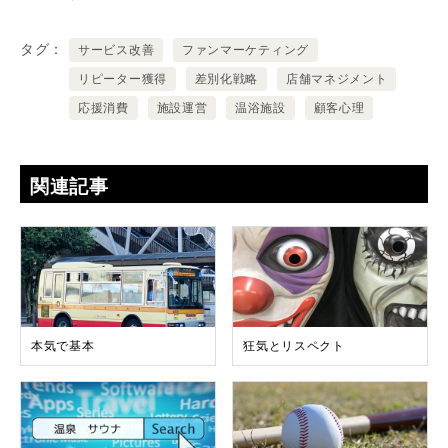
タグ
サービス改善
ファンマーケティング
リピーター獲得
差別化戦略
店舗マネジメント
応援消費
施設運営
温浴施設
顧客心理
関連記事
本気で基本
狂気とリスペクト