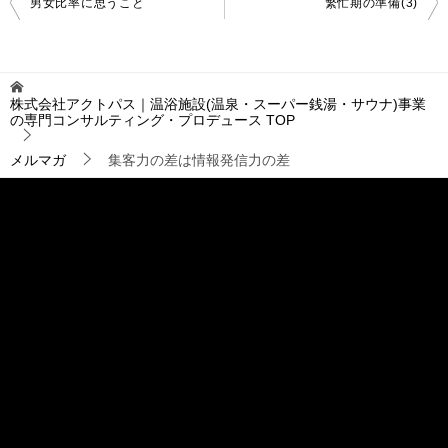
男女比率に思うこと
繁忙期の準備(3)
稿
ナ
ビ
ゲ
株式会社アクトパス｜温浴施設(温泉・スーパー銭湯・サウナ)事業
ー
の専門コンサルティング・プロデュース
TOP
シ
ョ
メルマガ
集客力の差は情報発信力の差
ン