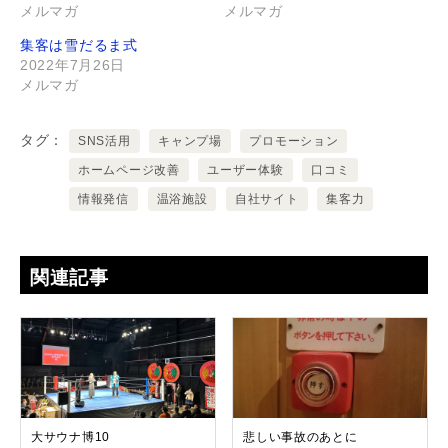
メルマガ
メルマガ
集客は雪だるま式
2022年7月26日
メルマガ
タグ
SNS活用
キャンプ場
プロモーション
ホームページ改善
ユーザー体験
口コミ
情報発信
温浴施設
自社サイト
集客力
関連記事
大サウナ博10
悲しい事故のあとに