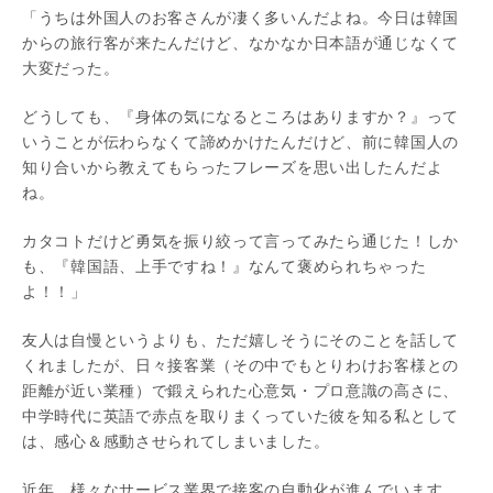
「うちは外国人のお客さんが凄く多いんだよね。今日は韓国
からの旅行客が来たんだけど、なかなか日本語が通じなくて
大変だった。
どうしても、『身体の気になるところはありますか？』って
いうことが伝わらなくて諦めかけたんだけど、前に韓国人の
知り合いから教えてもらったフレーズを思い出したんだよ
ね。
カタコトだけど勇気を振り絞って言ってみたら通じた！しか
も、『韓国語、上手ですね！』なんて褒められちゃった
よ！！」
友人は自慢というよりも、ただ嬉しそうにそのことを話して
くれましたが、日々接客業（その中でもとりわけお客様との
距離が近い業種）で鍛えられた心意気・プロ意識の高さに、
中学時代に英語で赤点を取りまくっていた彼を知る私として
は、感心＆感動させられてしまいました。
近年、様々なサービス業界で接客の自動化が進んでいます。