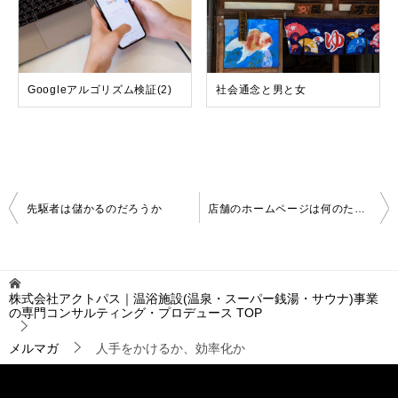
Googleアルゴリズム検証(2)
社会通念と男と女
投
先駆者は儲かるのだろうか
店舗のホームページは何のためにあるのか？
稿
ナ
ビ
ゲ
株式会社アクトパス｜温浴施設(温泉・スーパー銭湯・サウナ)事業
ー
の専門コンサルティング・プロデュース
TOP
シ
ョ
メルマガ
人手をかけるか、効率化か
ン