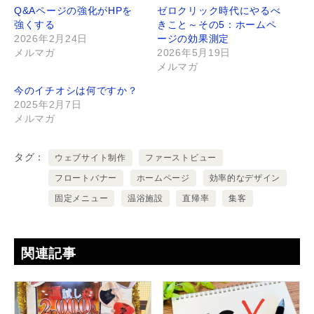
Q&Aページの強化がHPを
ゼロクリック時代にやるべ
強くする
きこと～その5：ホームペ
2026年2月24日
ージの効果測定
メルマガ
2026年5月19日
メルマガ
今のイチオシは何ですか？
2025年2月7日
メルマガ
タグ
ウェブサイト制作
ファーストビュー
フロートバナー
ホームページ
効率的なデザイン
固定メニュー
温浴施設
直帰率
集客
関連記事