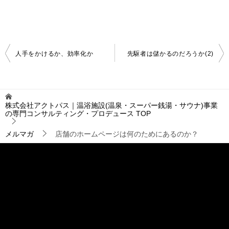
投
人手をかけるか、効率化か
先駆者は儲かるのだろうか(2)
稿
ナ
ビ
ゲ
株式会社アクトパス｜温浴施設(温泉・スーパー銭湯・サウナ)事業
ー
の専門コンサルティング・プロデュース
TOP
シ
ョ
メルマガ
店舗のホームページは何のためにあるのか？
ン