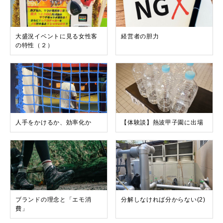
大盛況イベントに見る女性客
経営者の胆力
の特性（２）
人手をかけるか、効率化か
【体験談】熱波甲子園に出場
ブランドの理念と「エモ消
分解しなければ分からない(2)
費」