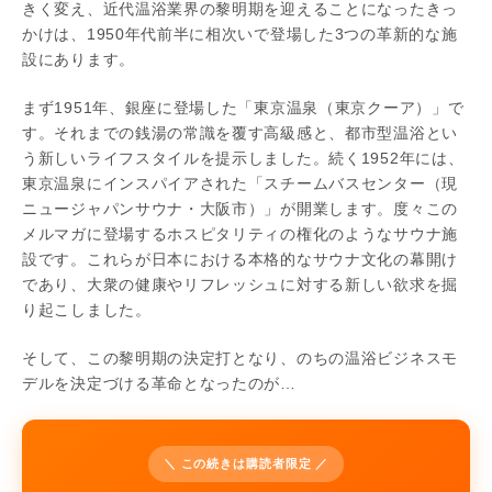
きく変え、近代温浴業界の黎明期を迎えることになったきっ
かけは、1950年代前半に相次いで登場した3つの革新的な施
設にあります。
まず1951年、銀座に登場した「東京温泉（東京クーア）」で
す。それまでの銭湯の常識を覆す高級感と、都市型温浴とい
う新しいライフスタイルを提示しました。続く1952年には、
東京温泉にインスパイアされた「スチームバスセンター（現
ニュージャパンサウナ・大阪市）」が開業します。度々この
メルマガに登場するホスピタリティの権化のようなサウナ施
設です。これらが日本における本格的なサウナ文化の幕開け
であり、大衆の健康やリフレッシュに対する新しい欲求を掘
り起こしました。
そして、この黎明期の決定打となり、のちの温浴ビジネスモ
デルを決定づける革命となったのが…
＼ この続きは購読者限定 ／