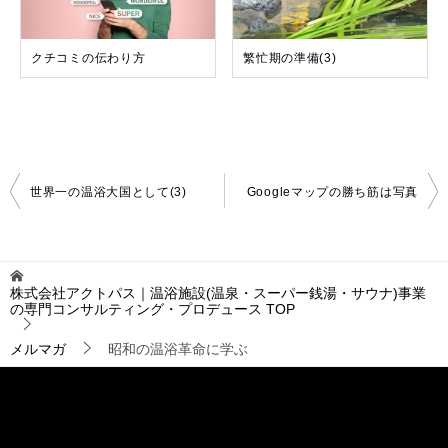
クチコミの伝わり方
繁忙期の準備(3)
投
世界一の温浴大国として(3)
Googleマップの勝ち筋は写真
稿
ナ
ビ
ゲ
株式会社アクトパス｜温浴施設(温泉・スーパー銭湯・サウナ)事業
ー
の専門コンサルティング・プロデュース
TOP
シ
ョ
メルマガ
昭和の温浴革命に学ぶ
ン