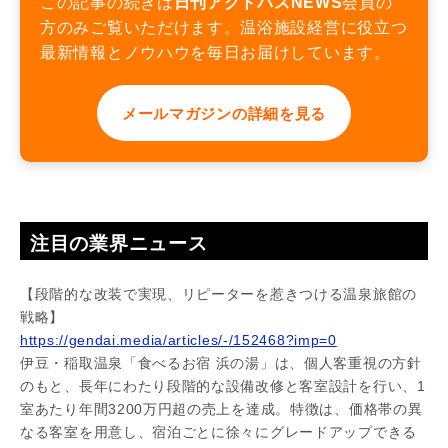
この記事の続きは
日刊アクトパスNEWS
会員の
方のみご覧いただけます。温浴施設経営に役立つ
最新情報とノウハウを毎日お届けしています。
メールマガジンの詳細を見る
注目の業界ニュース
【段階的な改装で実現、リピーターを惹きつける温泉旅館の
戦略】
https://gendai.media/articles/-/152468?imp=0
伊豆・稲取温泉「食べるお宿 浜の湯」は、個人客重視の方針
のもと、長年にわたり段階的な設備改修と客室設計を行い、1
室あたり年間3200万円超の売上を達成。特徴は、価格帯の異
なる客室を用意し、宿泊ごとに徐々にグレードアップできる