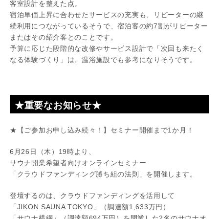
客室設計を整えた点。
宿泊単価上昇に合わせたサービスの充実も、リピーターの継
続利用につながっているそうで、宿泊客の約7割がリピーター
またはその紹介客とのことです。
予算に応じた段階的な改修やサービス設計で「次回も来たく
なる体験づくり」は、温浴施設でも参考になりそうです。
★重要なお知らせ★
★【ご参加お申し込み続々！】セミナー開催まで1か月！
6月26日（木）19時より、
サウナ開業希望者向けオンラインセミナー
「クラウドファンディング勝ち組の法則」を開催します。
登壇するのは、クラウドファンディングを活用して
「JIKON SAUNA TOKYO」（調達額1,633万円）
「サウナ横綱」（調達額694万円）を開業した2名のサウナオ