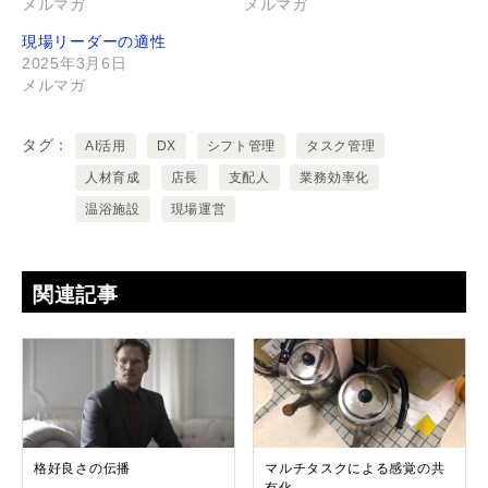
メルマガ
メルマガ
現場リーダーの適性
2025年3月6日
メルマガ
タグ
AI活用
DX
シフト管理
タスク管理
人材育成
店長
支配人
業務効率化
温浴施設
現場運営
関連記事
格好良さの伝播
マルチタスクによる感覚の共