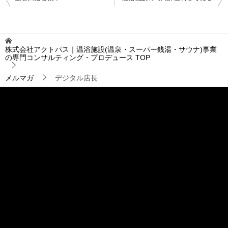
稿
ナ
ビ
ゲ
株式会社アクトパス｜温浴施設(温泉・スーパー銭湯・サウナ)事業
ー
の専門コンサルティング・プロデュース
TOP
シ
ョ
メルマガ
デジタル店長
ン