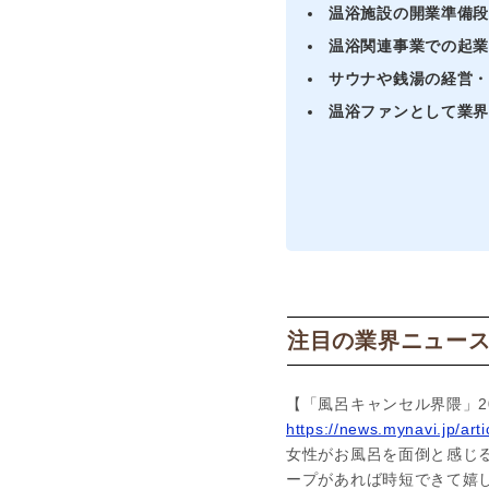
温浴施設の開業準備
温浴関連事業での起
サウナや銭湯の経営
温浴ファンとして業
注目の業界ニュー
【「風呂キャンセル界隈」2
https://news.mynavi.jp/ar
女性がお風呂を面倒と感じ
ープがあれば時短できて嬉し