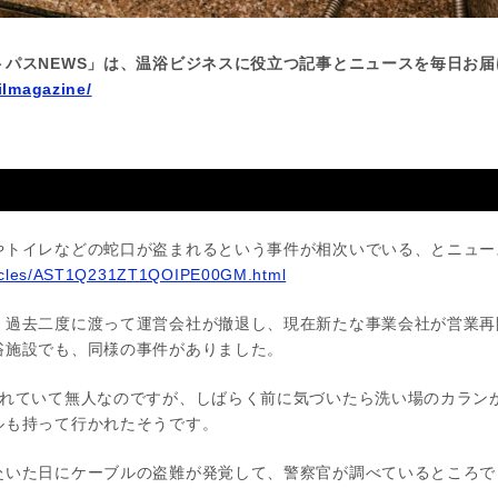
トパスNEWS」は、温浴ビジネスに役立つ記事とニュースを毎日お届
ilmagazine/
やトイレなどの蛇口が盗まれるという事件が相次いでいる、とニュー
rticles/AST1Q231ZT1QOIPE00GM.html
、過去二度に渡って運営会社が撤退し、現在新たな事業会社が営業再
浴施設でも、同様の事件がありました。
されていて無人なのですが、しばらく前に気づいたら洗い場のカラン
ルも持って行かれたそうです。
赴いた日にケーブルの盗難が発覚して、警察官が調べているところで