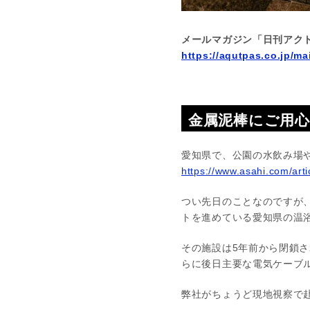
メールマガジン「日刊アク
https://aqutpas.co.jp/ma
金属泥棒にご用心
愛知県で、公園の水飲み場
https://www.asahi.com/a
つい先日のことなのですが
トを進めている愛知県の温
その施設は5年前から閉鎖
らに後日主要な電気ケーブ
弊社がちょうど現地視察で