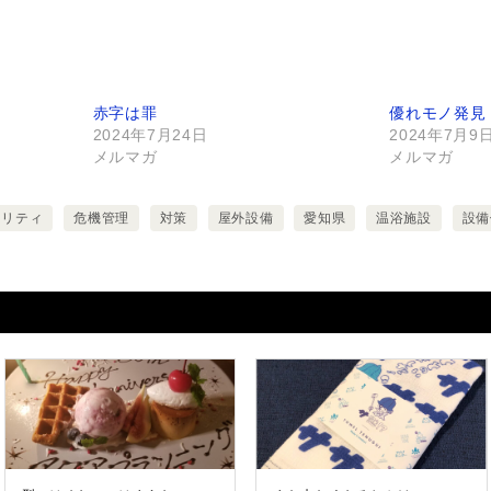
赤字は罪
優れモノ発見
2024年7月24日
2024年7月9
メルマガ
メルマガ
ュリティ
危機管理
対策
屋外設備
愛知県
温浴施設
設備