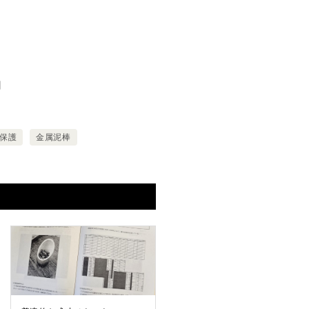
日
保護
金属泥棒