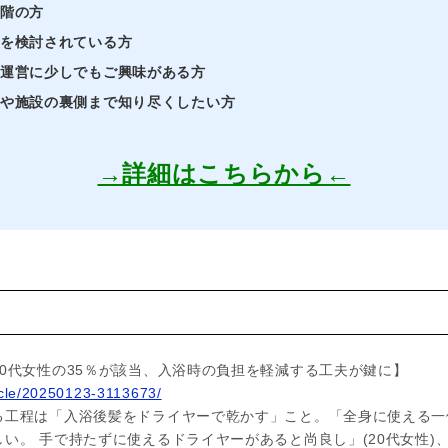
段階の方
業を検討されている方
・運営に少しでもご興味がある方
界や施設の裏側まで知り尽くしたい方
→詳細はこちらから←
ス
0代女性の35％が該当、入浴時の負担を軽減する工夫が鍵に】
ticle/20250123-3113673/
る工程は「入浴後髪をドライヤーで乾かす」こと。「全身に使える一
い。 手で持たずに使えるドライヤーがあると尚良し」(20代女性)