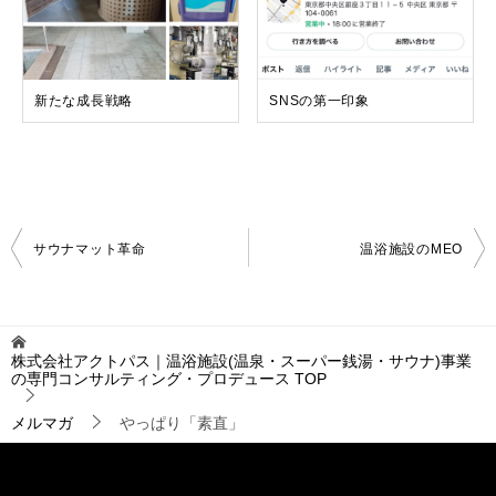
新たな成長戦略
SNSの第一印象
投
サウナマット革命
温浴施設のMEO
稿
ナ
ビ
ゲ
株式会社アクトパス｜温浴施設(温泉・スーパー銭湯・サウナ)事業
ー
の専門コンサルティング・プロデュース
TOP
シ
ョ
メルマガ
やっぱり「素直」
ン