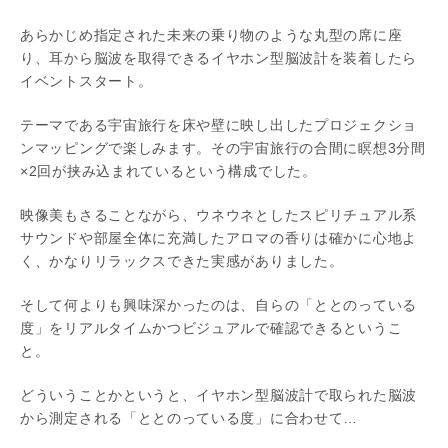
あらかじめ指定された未来の乗り物のような丸型の席に座
り、耳から脳波を取得できるイヤホン型脳波計を装着したら
イベントスタート。
テーマである宇宙旅行を床や壁に映し出したプロジェクショ
ンマッピングで楽しみます。その宇宙旅行の合間に瞑想3分間
×2回が挟み込まれているという構成でした。
映像美もさることながら、ウネウネとしたスピリチュアル系
サウンドや部屋全体に充満したアロマの香りは確かに心地よ
く、かなりリラックスできた実感がありました。
そして何よりも興味深かったのは、自らの「ととのっている
度」をリアルタイムかつビジュアルで確認できるというこ
と。
どういうことかというと、イヤホン型脳波計で取られた脳波
から測定される「ととのっている度」に合わせて…