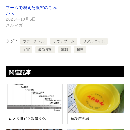
ブームで増えた顧客のこれ
から
2025年10月6日
メルマガ
タグ
ヴァーチャル
サウナブーム
リアルタイム
宇宙
最新技術
瞑想
脳波
関連記事
ゆとり世代と温浴文化
無秩序浴場