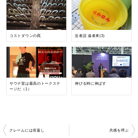
コストダウンの罠
近者説 遠者來(3)
サウナ室は最高のトークステ
伸びる時に伸ばす
ージだ（1）
投
クレームには倍返し
共感を呼ぶ
稿