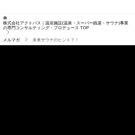
ナ
ビ
ゲ
株式会社アクトパス｜温浴施設(温泉・スーパー銭湯・サウナ)事業
ー
の専門コンサルティング・プロデュース
TOP
シ
ョ
メルマガ
未来サウナのヒント？！
ン