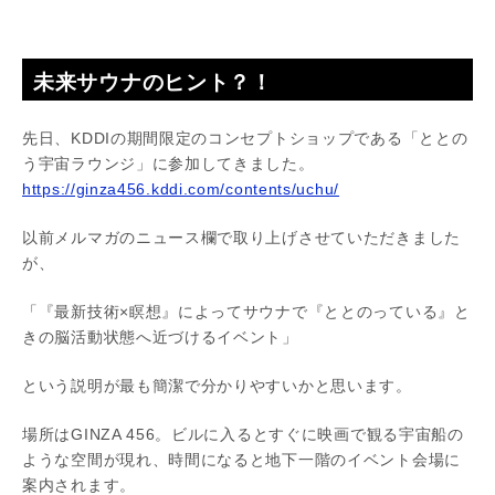
未来サウナのヒント？！
先日、KDDIの期間限定のコンセプトショップである「ととの
う宇宙ラウンジ」に参加してきました。
https://ginza456.kddi.com/contents/uchu/
以前メルマガのニュース欄で取り上げさせていただきました
が、
「『最新技術×瞑想』によってサウナで『ととのっている』と
きの脳活動状態へ近づけるイベント」
という説明が最も簡潔で分かりやすいかと思います。
場所はGINZA 456。ビルに入るとすぐに映画で観る宇宙船の
ような空間が現れ、時間になると地下一階のイベント会場に
案内されます。