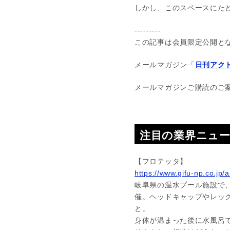
しかし、このスペースにた
---------
この記事は会員限定公開と
メールマガジン「
日刊アクト
メールマガジンご購読のご
注目の業界ニュ
【フロテッタ】
https://www.gifu-np.co.jp/a
岐阜県の温水プール施設で
催。ヘッドキャップやレッ
と。
身体が温まった後に水風呂