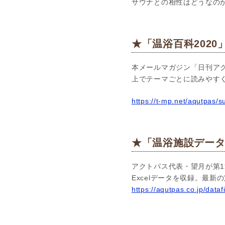
サウナとの相性はどうなの
★「温浴百科2020
本メールマガジン「日刊アク
上でテーマごとに読みやす
h
ttps://t-mp.net/aqutpas/
★「温浴施設データ
アクトパス代表・望月が第1
Excelデータを収録。最
https://aqutpas.co.jp/dataf