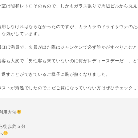
ナ室は昭和レトロそのもので、しかもガラス張りで周辺ビルから丸見
着用しなければならなかったのですが、カラカラのドライサウナのた
うな気がしています。
回ほぼ満員で、欠員が出た際はジャンケンで必ず誰かがすべりこむと
集客も大変で「男性客も来ていないのに何がレディースデーだ！」と
り返すことができているご様子に胸が熱くなりました。
ポストが秀逸でしたのでまだご覧になっていない方はぜひチェックし
利用方法
ら徒歩約５分
へ