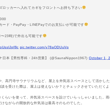
ズロッカーへ入れてカギをフロントへお持ち下さい
000
ード・PayPay・LINEPayでのお支払いが可能です
時〜23時)で外出も可能です
o/oUssIJpf8c
pic.twitter.com/v78aODUuVq
日本【男性専科・24h営業】 (@SaunaNippon1967)
October 1, 
Pや、高円寺サウナリウムなど、屋上を外気浴スペースとして活かし
相談を受けた際は、屋上は使えないか？とチェックさせていただくよ
分くらいを使って、外気浴スペースを設けていらっしゃいました。雨
受けながらの開放的な外気浴は最高そのものでした。