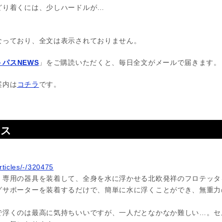
どり着くには、少しハードルが…
なっており、全文は表示されておりません。
パスNEWS
」をご購読いただくと、毎日全文がメールで届きます。
案内は
コチラ
です。
ース
rticles/-/320475
、専用の器具を装着して、全身を水に浮かせる北欧発祥のフロテッタ
グサポーターを装着するだけで、簡単に水に浮くことができ、無重力
で浮くのは最高に気持ちいいですが、一人だとなかなか難しい…。セ