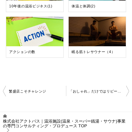
10年後の温浴ビジネス(1)
体温と体調(2)
アクションの数
眠る筋トレサウナー（4）
投
繁盛店こそチャレンジ
「おしゃれ」だけではリピートを生まない
稿
ナ
ビ
ゲ
株式会社アクトパス｜温浴施設(温泉・スーパー銭湯・サウナ)事業
ー
の専門コンサルティング・プロデュース
TOP
シ