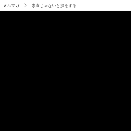
ョ
メルマガ
素直じゃないと損をする
ン