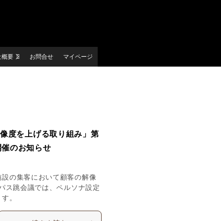
社概要
お問合せ
マイページ
解像度を上げる取り組み」第
)開催のお知らせ
施設の集客において顧客の解像
トパス跳会議では、ペルソナ設定
ます。