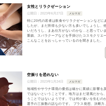
女性とリラクゼーション
公開日：
2023年6月27日
メルマガ
特に20代の若者は飲食やリラクゼーションなどに
したが、まだ所得も少ない方も多いでしょうし、
いだろうし、まあ仕方がないのかな…と思ってい
重鎮、スパラクーアなどを手掛けたコスモクリエ
こんなことをおっしゃっているのを聞きました。
空振りを恐れない
公開日：
2023年1月24日
メルマガ
地域性やサウナ環境の優劣は確かに業績に影響を
ではないということです。地方はまだ逆風だから
うことではないようです。では何が違いを生むの
選手の三振数の話なのです。 プラス発想、決断力