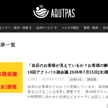
セミナー・講演・研修
会員サービス
メルマガ購読
書籍・動画
会
記事一覧
「自店のお客様が見えているか？お客様の
18回アクトパス跳会議 2026年7月15日(水
公開日：
2026年6月23日
お知らせ
跳会議
自店のお客様をどのように把握しているか。温浴
度を上げることは非常に重要です。 第18回アク
や時間帯に合わせた企画などをテーマにお話しし