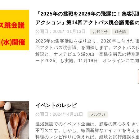
「2025年の挑戦を2026年の飛躍に！集客活
アクション」第14回アクトパス跳会議開催
公開日：
2025年11月13日
お知らせ
跳会議
2025年の集客活動を振り返り、2026年に向けた“
回アクトパス跳会議」を開催します。アクトパス
解説と、ナステビュウ湯の山・高橋樹男氏の特別
ード2025」も実施。11月19日、オンラインにて
イベントのレシピ
公開日：
2024年4月11日
メルマガ
温浴施設でのイベント企画は、顧客の関心を引き
不可欠です。しかし、毎回新鮮なアイデアを考え
料理のレシピ作りに例えれば、経験と試行錯誤を