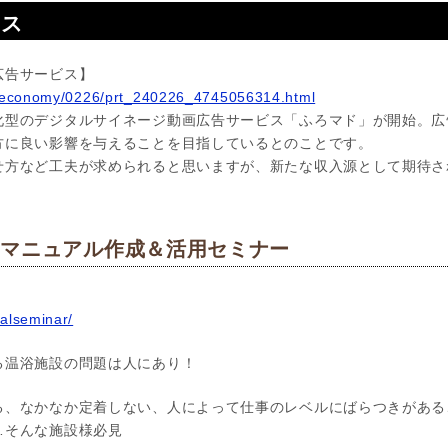
ース
広告サービス】
jp/economy/0226/prt_240226_4745056314.html
化型のデジタルサイネージ動画広告サービス「ふろマド」が開始。広
方に良い影響を与えることを目指しているとのことです。
せ方など工夫が求められると思いますが、新たな収入源として期待さ
のマニュアル作成＆活用セミナー
ualseminar/
る温浴施設の問題は人にあり！
る、なかなか定着しない、人によって仕事のレベルにばらつきがある
…そんな施設様必見