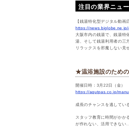
注目の業界ニュ
【銭湯特化型デジタル動画
https://news.biglobe.ne.
大阪市内の銭湯で、銭湯特
湯、そして銭湯利用者の三
リラックスを邪魔しない見
★温浴施設のため
開催日時：3月22日（金）
https://aqutpas.co.jp/man
成長のチャンスを逃してい
スタッフ教育に時間がかか
が作れない、活用できない