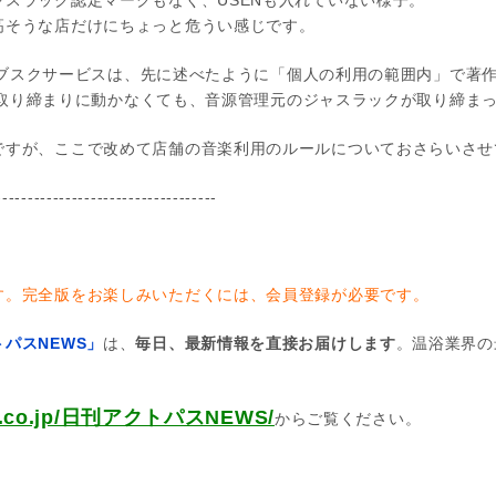
スラック認定マークもなく、USENも入れていない様子。
高そうな店だけにちょっと危うい感じです。
トのサブスクサービスは、先に述べたように「個人の利用の範囲内」で著
fyが取り締まりに動かなくても、音源管理元のジャスラックが取り締ま
ですが、ここで改めて店舗の音楽利用のルールについておさらいさせ
-----------------------------------
す。完全版をお楽しみいただくには、会員登録が必要です。
パスNEWS」
は、
毎日、最新情報を直接お届けします
。温浴業界の
pas.co.jp/日刊アクトパスNEWS/
からご覧ください。