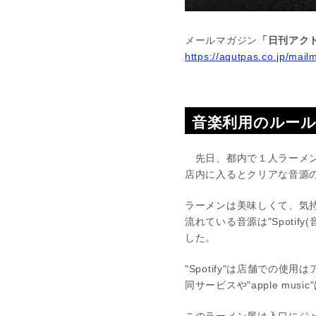
メールマガジン
「日刊アクト
https://aqutpas.co.jp/mail
音楽利用のルー
先日、都内で１人ラーメン
店内に入るとクリアな音源の
ラーメンは美味しくて、気
流れている音源は"Spoti
した。
"Spotify"は店舗での使用
同サービスや"apple m