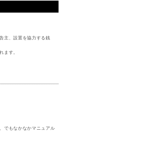
告主、設置を協力する銭
れます。
、でもなかなかマニュアル