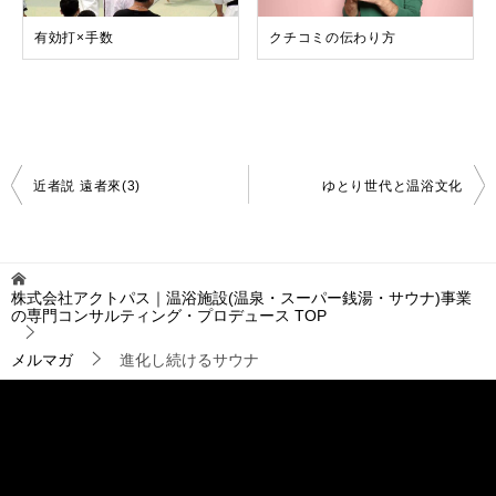
有効打×手数
クチコミの伝わり方
投
近者説 遠者來(3)
ゆとり世代と温浴文化
稿
ナ
ビ
ゲ
株式会社アクトパス｜温浴施設(温泉・スーパー銭湯・サウナ)事業
ー
の専門コンサルティング・プロデュース
TOP
シ
ョ
メルマガ
進化し続けるサウナ
ン