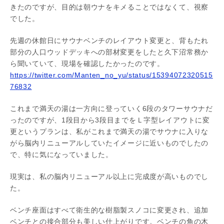
きたのですが、目的は朝ウナをキメることではなくて、視察
でした。
先週の休館日にサウナベンチのレイアウト変更と、背もたれ
部分の人口ウッドデッキへの部材変更をしたと久下沼常務か
ら聞いていて、現場を確認したかったのです。
https://twitter.com/Manten_no_yu/status/15394072320515
76832
これまで満天の湯は一方向に登っていく6段のタワーサウナだ
ったのですが、1段目から3段目までをＬ字型レイアウトに変
更というプランは、私がこれまで満天の湯でサウナに入りな
がら脳内リニューアルしていたイメージに近いものでしたの
で、特に気になっていました。
現実は、私の脳内リニューアル以上に完成度が高いものでし
た。
ベンチ座面はすべて衛生的な樹脂製スノコに変更され、追加
ベンチとの接合部分も美しい仕上がりです。ベンチの角の木