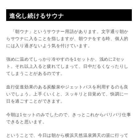
進化し続けるサウナ
「朝ウナ」というサウナー用語があります。文字通り朝か
らサウナに入ることを指しますが、朝ウナをする時、個人的
には入り過ぎないよう気を付けています。
強めに温めてしっかり冷やすのを1セットか、浅めに2セッ
ト。それ以上入ると疲れてしまって、日中だるくなったりし
てしまうことがあるのです。
血行促進効果のある炭酸泉やジェットバスを利用するのも良
いでしょう。上手くいくと、スッキリと目覚めて、快調に一
日を過ごすことができます。
今朝は1セットのみでしたので、きっとこれからバリバリ仕事
できると思います。
ということで、今日は朝から横浜天然温泉満天の湯に行って