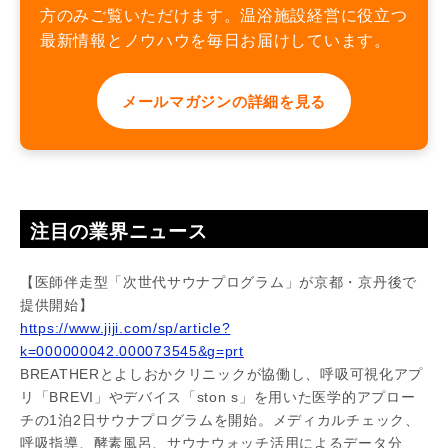
方のみご覧いただけます。温浴施設経営に役立つ
最新情報とノウハウを毎日お届けしています。
メールマガジンの詳細を見る
注目の業界ニュース
【医師伴走型「次世代サウナプログラム」が京都・京丹後で
提供開始】
https://www.jiji.com/sp/article?
k=000000042.000073545&g=prt
BREATHERとよしおかクリニックが協働し、呼吸可視化アプ
リ「BREVI」やデバイス「ston s」を用いた医学的アプロー
チの1泊2日サウナプログラムを開始。メディカルチェック、
呼吸指導、酵素風呂、サウナウォッチ活用によるデータ分