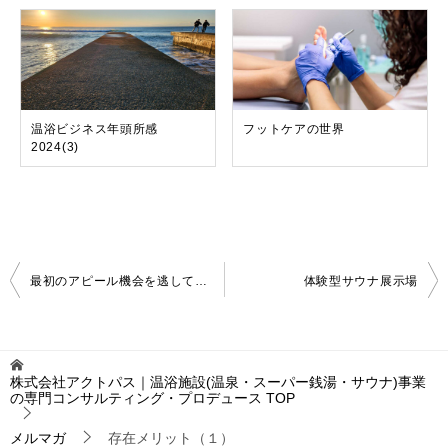
温浴ビジネス年頭所感
フットケアの世界
2024(3)
投
最初のアピール機会を逃していませんか？(3)
体験型サウナ展示場
稿
ナ
ビ
ゲ
株式会社アクトパス｜温浴施設(温泉・スーパー銭湯・サウナ)事業
ー
の専門コンサルティング・プロデュース
TOP
シ
ョ
メルマガ
存在メリット（１）