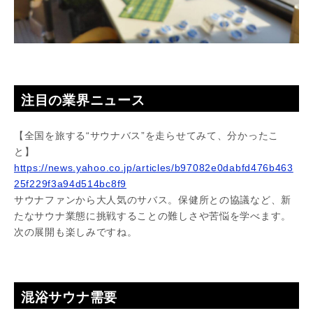
注目の業界ニュース
【全国を旅する“サウナバス”を走らせてみて、分かったこ
と】
https://news.yahoo.co.jp/articles/b97082e0dabfd476b463
25f229f3a94d514bc8f9
サウナファンから大人気のサバス。保健所との協議など、新
たなサウナ業態に挑戦することの難しさや苦悩を学べます。
次の展開も楽しみですね。
混浴サウナ需要