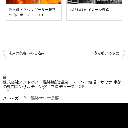
熱波師・アウフギーサー招致
温浴施設のイメージ戦略
の成功ポイント（１）
投
未来の集客への仕込み
夜が明ける前に
稿
ナ
ビ
ゲ
株式会社アクトパス｜温浴施設(温泉・スーパー銭湯・サウナ)事業
ー
の専門コンサルティング・プロデュース
TOP
シ
ョ
メルマガ
混浴サウナ需要
ン