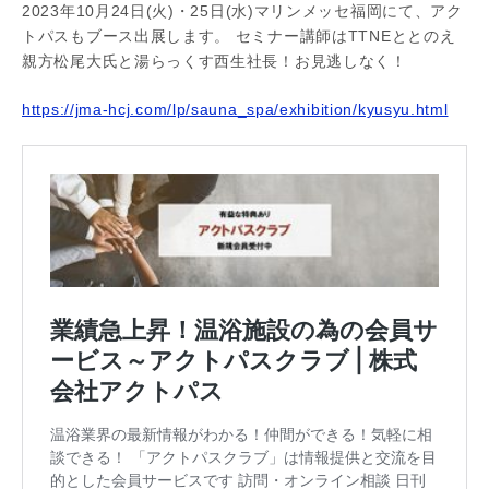
2023年10月24日(火)・25日(水)マリンメッセ福岡にて、アク
トパスもブース出展します。 セミナー講師はTTNEととのえ
親方松尾大氏と湯らっくす西生社長！お見逃しなく！
https://jma-hcj.com/lp/sauna_spa/exhibition/kyusyu.html