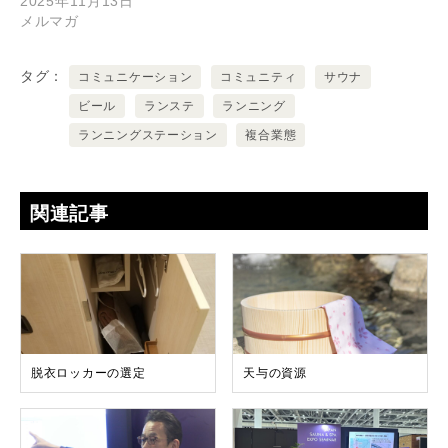
2025年11月13日
メルマガ
タグ
コミュニケーション
コミュニティ
サウナ
ビール
ランステ
ランニング
ランニングステーション
複合業態
関連記事
脱衣ロッカーの選定
天与の資源