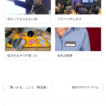
分かってもらえない話
リピートのしかけ
拡大するサウナ部（2）
名札の効果
投
「乗っかる」ことと「限定感」
地方のサウナブーム
稿
ナ
ビ