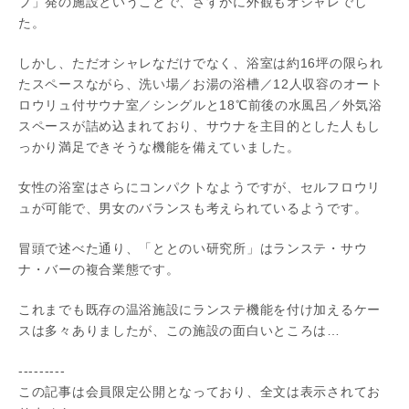
ブ」発の施設ということで、さすがに外観もオシャレでし
た。
しかし、ただオシャレなだけでなく、浴室は約16坪の限られ
たスペースながら、洗い場／お湯の浴槽／12人収容のオート
ロウリュ付サウナ室／シングルと18℃前後の水風呂／外気浴
スペースが詰め込まれており、サウナを主目的とした人もし
っかり満足できそうな機能を備えていました。
女性の浴室はさらにコンパクトなようですが、セルフロウリ
ュが可能で、男女のバランスも考えられているようです。
冒頭で述べた通り、「ととのい研究所」はランステ・サウ
ナ・バーの複合業態です。
これまでも既存の温浴施設にランステ機能を付け加えるケー
スは多々ありましたが、この施設の面白いところは…
---------
この記事は会員限定公開となっており、全文は表示されてお