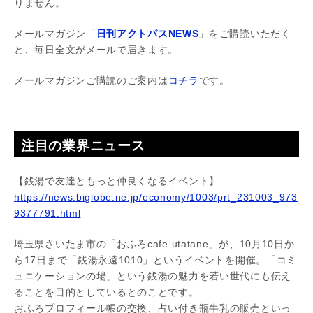
りません。
メールマガジン「
日刊アクトパスNEWS
」をご購読いただく
と、毎日全文がメールで届きます。
メールマガジンご購読のご案内は
コチラ
です。
注目の業界ニュース
【銭湯で友達ともっと仲良くなるイベント】
https://news.biglobe.ne.jp/economy/1003/prt_231003_973
9377791.html
埼玉県さいたま市の「おふろcafe utatane」が、10月10日か
ら17日まで「銭湯永遠1010」というイベントを開催。「コミ
ュニケーションの場」という銭湯の魅力を若い世代にも伝え
ることを目的としているとのことです。
おふろプロフィール帳の交換、占い付き瓶牛乳の販売といっ