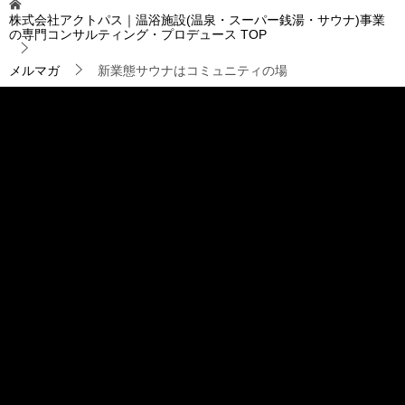
ゲ
株式会社アクトパス｜温浴施設(温泉・スーパー銭湯・サウナ)事業
ー
の専門コンサルティング・プロデュース
TOP
シ
ョ
メルマガ
新業態サウナはコミュニティの場
ン