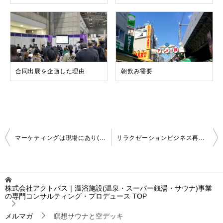
合同出展を企画した理由
朝飲み需要
投
マーケティングは現場にあり(２)
リラクゼーションビジネス再構築
稿
ナ
ビ
ゲ
株式会社アクトパス｜温浴施設(温泉・スーパー銭湯・サウナ)事業
ー
の専門コンサルティング・プロデュース
TOP
シ
ョ
メルマガ
瞑想サウナと空デッキ