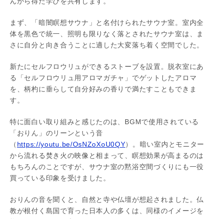
んから得た学びを共有します。
まず、「暗闇瞑想サウナ」と名付けられたサウナ室。室内全
体を黒色で統一、照明も限りなく落とされたサウナ室は、ま
さに自分と向き合うことに適した大変落ち着く空間でした。
新たにセルフロウリュができるストーブを設置。脱衣室にあ
る「セルフロウリュ用アロマガチャ」でゲットしたアロマ
を、柄杓に垂らして自分好みの香りで満たすこともできま
す。
特に面白い取り組みと感じたのは、BGMで使用されている
「おりん」のリーンという音
（
https://youtu.be/OsNZoXoU0QY
）。暗い室内とモニター
から流れる焚き火の映像と相まって、瞑想効果が高まるのは
もちろんのことですが、サウナ室の黙浴空間づくりにも一役
買っている印象を受けました。
おりんの音を聞くと、自然と寺や仏壇が想起されました。仏
教が根付く島国で育った日本人の多くは、同様のイメージを