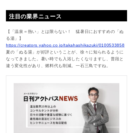
注目の業界ニュース
【「温泉＝熱い」とは限らない！ 猛暑日におすすめの「ぬ
る湯」】
https://creators.yahoo.co.jp/takahashikazuki/0100533858
夏の「ぬる湯」が好評ということが、徐々に知られるように
なってきました。暑い時でも入浴したくなりますし、普段と
違う変化性があり、燃料代も削減。一石三鳥ですね。