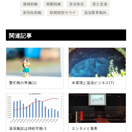
価格戦略
商圏戦略
安全衛生
富士見湯
差別化戦略
暗闇瞑想サウナ
温浴業界動向
関連記事
繁忙期の準備(1)
水環境と温浴ビジネス(7)
温浴施設は持続可能-3
エンタメと集客