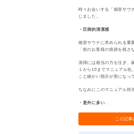
時々お会いする「個室サウ
じました。
・圧倒的清潔感
個室サウナに求められる重
「前のお客様の痕跡を残さ
清掃には相当の力を注ぎ、
１から10までマニュアル
こと細かい指示が形になっ
ちなみにこのマニュアル担当
・意外に多い
…
この記事