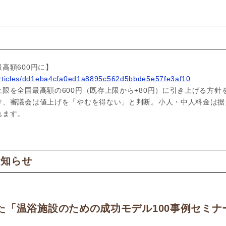
ス
高額600円に】
/articles/dd1eba4cfa0ed1a8895c562d5bbde5e57fe3af10
限を全国最高額の600円（既存上限から+80円）に引き上げる方針
け、審議会は値上げを「やむを得ない」と判断。小人・中人料金は据
れます。
お知らせ
た「温浴施設のための成功モデル100事例セミナー