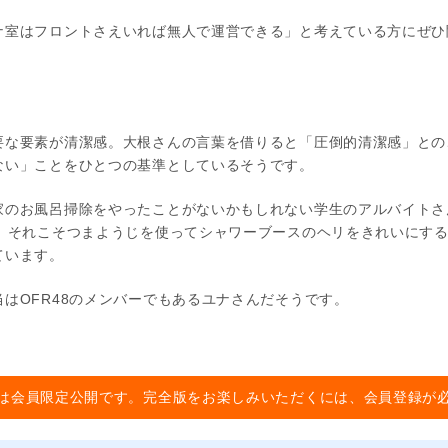
ナ室はフロントさえいれば無人で運営できる」と考えている方にぜひ
要な要素が清潔感。大根さんの言葉を借りると「圧倒的清潔感」とのこ
ない」ことをひとつの基準としているそうです。
家のお風呂掃除をやったことがないかもしれない学生のアルバイトさ
化。それこそつまようじを使ってシャワーブースのヘリをきれいにす
ています。
はOFR48のメンバーでもあるユナさんだそうです。
は会員限定公開です。完全版をお楽しみいただくには、会員登録が