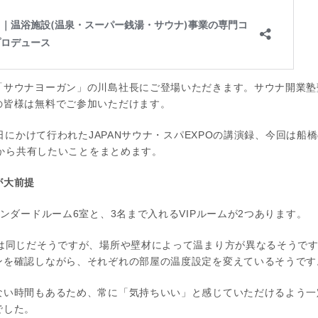
「サウナヨーガン」の川島社長にご登場いただきます。サウナ開業塾
の皆様は無料でご参加いただけます。
日にかけて行われたJAPANサウナ・スパEXPOの講演録、今回は船橋の個
お話から共有したいことをまとめます。
が大前提
タンダードルーム6室と、3名まで入れるVIPルームが2つあります。
りは同じだそうですが、場所や壁材によって温まり方が異なるそうで
ンを確認しながら、それぞれの部屋の温度設定を変えているそうです
ない時間もあるため、常に「気持ちいい」と感じていただけるよう一
でした。